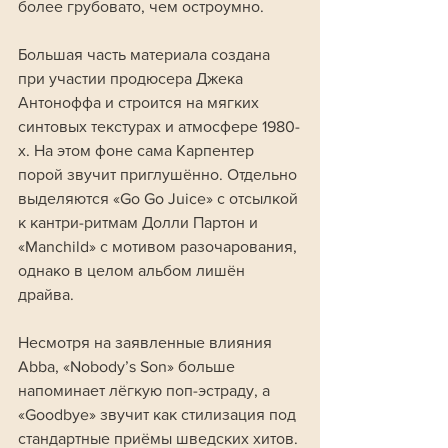
более грубовато, чем остроумно.
Большая часть материала создана 
при участии продюсера Джека 
Антоноффа и строится на мягких 
синтовых текстурах и атмосфере 1980-
х. На этом фоне сама Карпентер 
порой звучит приглушённо. Отдельно 
выделяются «Go Go Juice» с отсылкой 
к кантри-ритмам Долли Партон и 
«Manchild» с мотивом разочарования, 
однако в целом альбом лишён 
драйва. 
Несмотря на заявленные влияния 
Abba, «Nobody’s Son» больше 
напоминает лёгкую поп-эстраду, а 
«Goodbye» звучит как стилизация под 
стандартные приёмы шведских хитов.