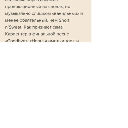
провокационный на словах, но 
музыкально слишком «ванильный» и 
менее обаятельный, чем Short 
n’Sweet. Как признаёт сама 
Карпентер в финальной песне 
«Goodbye»: «Нельзя иметь и торт, и 
съесть его».
Культура
Смотреть все
Похожие посты