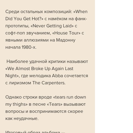
Среди остальных композиций: «When 
Did You Get Hot?» с намёком на фанк-
прототипы, «Never Getting Laid» с 
софт-поп звучанием, «House Tour» с 
явными аллюзиями на Мадонну 
начала 1980-х.
 Наиболее удачной критики называют 
«We Almost Broke Up Again Last 
Night», где мелодика Abba сочетается 
с лиризмом The Carpenters.
Однако строки вроде «tears run down 
my thighs» в песне «Tears» вызывают 
вопросы и воспринимаются скорее 
как неудачные. 
Итоговый образ альбома — 