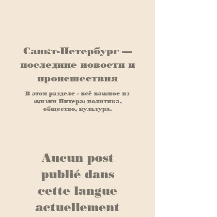
​Санкт-Петербург —
последние новости и
происшествия
В этом разделе - всё важное из
жизни Питера: политика,
общество, культура.
Aucun post
publié dans
cette langue
actuellement