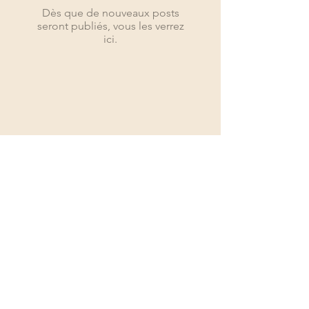
Dès que de nouveaux posts
seront publiés, vous les verrez
ici.
À l'antenne aujourd'hui
Nouvelles de Russie et du monde 24h/24 et
7j/7
© 2023 Aujourd'hui à
l'antenne
newsefir@proton.me