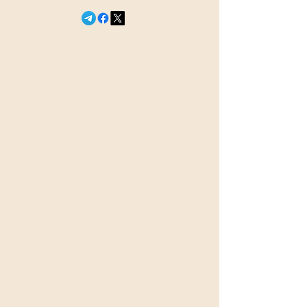
книжный рынок
© 2026 Сегодня в эфире
18+
newsefir@proton.me