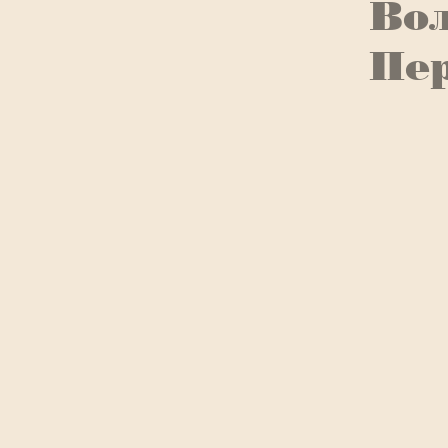
Вол
Пе