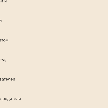
й и 
а 
этом 
ть, 
вателей 
о родители 