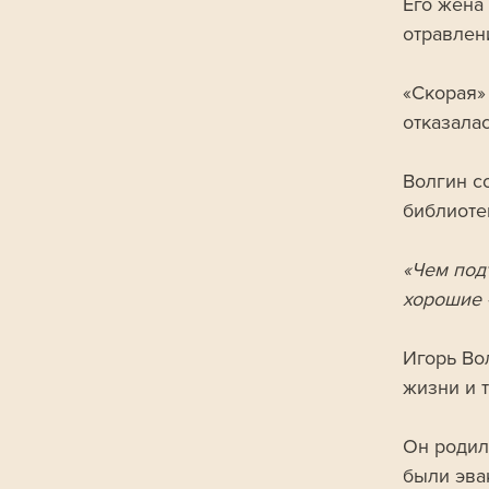
Его жена
отравлен
«Скорая» 
отказалас
Волгин с
библиоте
«Чем под
хорошие 
Игорь Во
жизни и 
Он родил
были эва