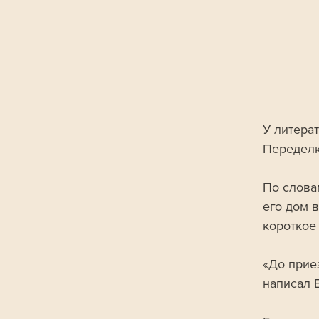
У литера
Переделк
По слова
его дом 
короткое
«До прие
написал 