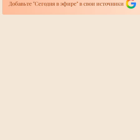
Добавьте "Сегодня в эфире" в свои источники
матрас с детьми
 канале Ленинградской
ое судно врезалось в
 на котором сидели двое
й и восьмилетний ребенок
 им понадобилась
фире
Директора «Урал
ира 24/7
взорвали в маши
Екатеринбургом,
реанимации