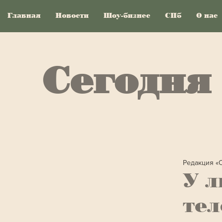
Главная
Новости
Шоу-бизнес
СПб
О нас
Сегодня
Редакция «
У л
тел