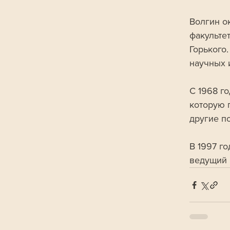
Волгин о
факульте
Горького.
научных 
С 1968 г
которую 
другие по
В 1997 г
ведущий 