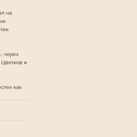
л на 
ни 
тен 
, через 
 Цветков и 
стен как 