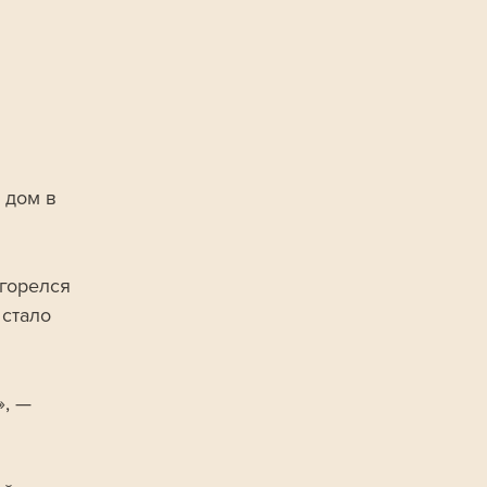
 дом в 
горелся 
стало 
, — 