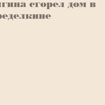
гина сгорел дом в
ределкине