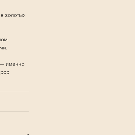
в золотых 
лом 
ми. 
 — именно 
-pop 