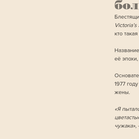
бол
Блестящи
Victoria’s
кто такая
Название
её эпохи
Основате
1977 году
жены.
«Я пытал
цветасты
чужака», 