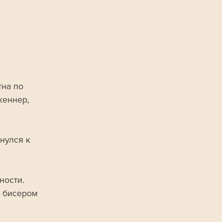
на по 
еннер, 
нулся к 
ости. 
 бисером 