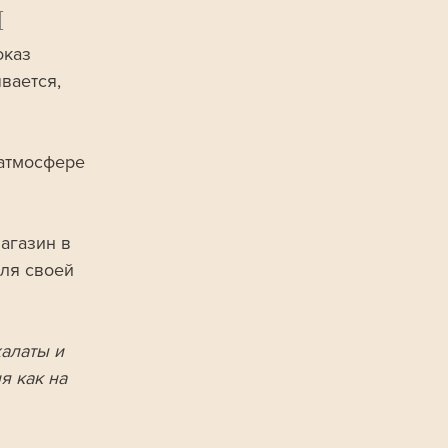
ы
оказ
вается, 
атмосфере 
агазин в 
для своей 
алаты и 
 как на 