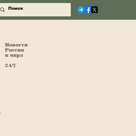
Новости
России
и мира
24/7
s