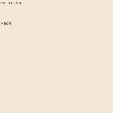
я, а сама 
имвол 