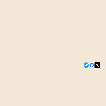
Сегодня в э
«Прекрасная
Новости России и м
телеведущая
откровенно 
изнанке мат