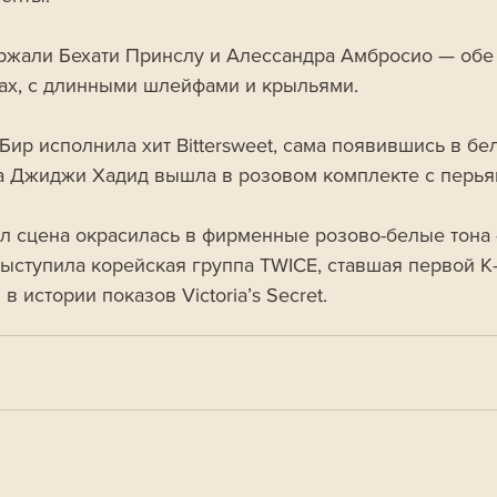
ржали Бехати Принслу и Алессандра Амбросио — обе 
ах, с длинными шлейфами и крыльями.
Бир исполнила хит Bittersweet, сама появившись в бе
 а Джиджи Хадид вышла в розовом комплекте с перья
л сцена окрасилась в фирменные розово-белые тона
выступила корейская группа TWICE, ставшая первой K
в истории показов Victoria’s Secret.