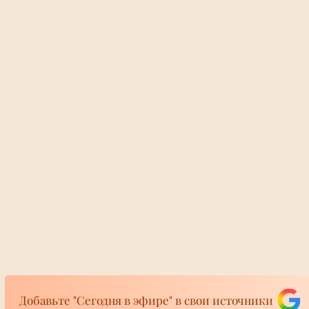
Поклонники Го
Добавьте "Сегодня в эфире" в свои источники
собрались на Бо