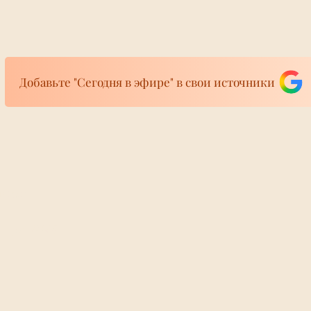
Добавьте "Сегодня в эфире" в свои источники
фире
кречены:
От Мадам де Пом
ира 24/7
а Василиса
TikTok: как туа
учит 12 лет
снова стал глав
"госизмену"
сценой