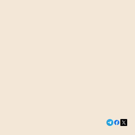
Сегодня в э
Детали засе
Новости России и м
журналистк
Шишкина пол
колонии за 