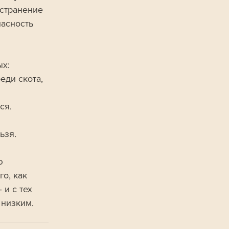
остранение 
асность 
х: 
еди скота, 
 
ся. 
ьзя.
ю 
о, как 
и с тех 
 низким.