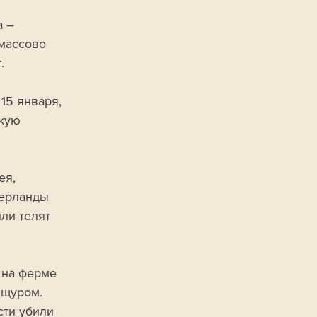
 – 
массово 
.
15 января, 
кую 
я, 
дерланды 
ли телят 
 на ферме 
ящуром. 
сти убили 