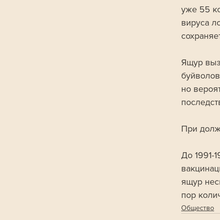
уже 55 ко
вируса л
сохраняе
Ящур выз
буйволов,
но вероя
последств
При долж
До 1991-
вакцинаци
ящур нес
пор коли
Общество