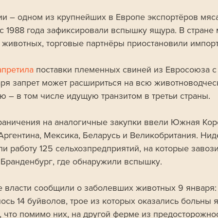
ии – одном из крупнейших в Европе экспортёров мяса
с 1988 года зафиксировали вспышку ящура. В стране 
 животных, торговые партнёры приостановили импорт
апретила
 поставки племенных свиней из Евросоюза с 
аря запрет может расшириться на всю животноводчес
ю – в том числе идущую транзитом в третьи страны.
раничения на аналогичные закупки ввели Южная Коре
 Аргентина, Мексика, Беларусь и Великобритания. Ни
ли работу 125 сельхозпредприятий, на которые завози
 Бранденбург, где обнаружили вспышку.
 власти сообщили о заболевших животных 9 января:
ось 14 буйволов, трое из которых оказались больны 
, что помимо них, на другой ферме из предосторожно