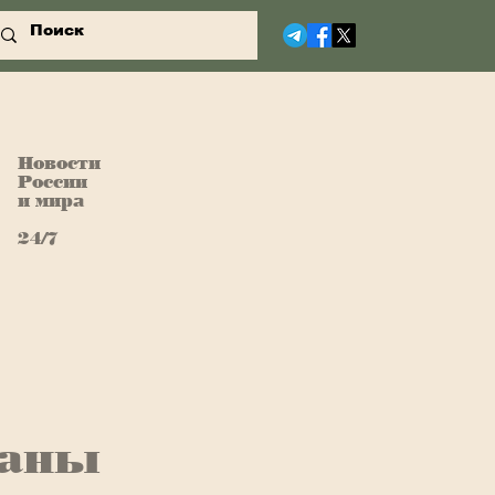
Новости
России
и мира
24/7
раны