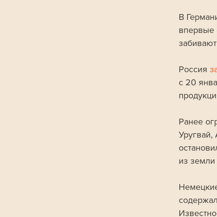
В Герман
впервые 
забивают
Россия 
з
с 20 янв
продукци
Ранее ог
Уругвай,
останови
из земли
Немецкие
содержал
Известно