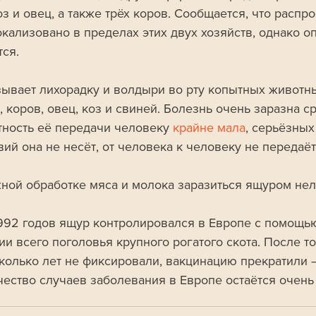
з и овец, а также трёх коров. Сообщается, что распр
окализовано в пределах этих двух хозяйств, однако оп
тся.
ывает лихорадку и волдыри во рту копытных животны
 коров, овец, коз и свиней. Болезнь очень заразна ср
тность её передачи человеку 
крайне мала
, серьёзных
ий она не несёт, от человека к человеку не передаёт
ной обработке мяса и молока заразиться ящуром нел
1992 годов ящур контролировался в Европе с помощь
и всего поголовья крупного рогатого скота. После тог
колько лет не фиксировали, вакцинацию прекратили – 
чество случаев заболевания в Европе остаётся очень