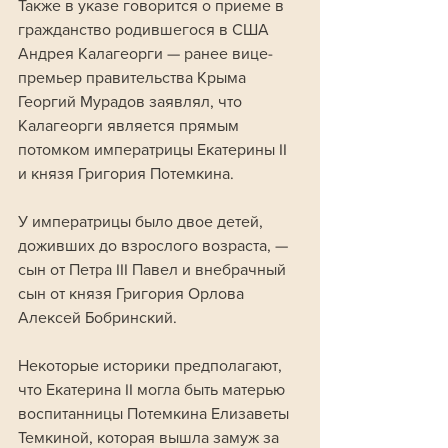
Также в указе говорится о приеме в 
гражданство родившегося в США 
Андрея Калагеорги — ранее вице-
премьер правительства Крыма 
Георгий Мурадов заявлял, что 
Калагеорги является прямым 
потомком императрицы Екатерины II 
и князя Григория Потемкина. 
У императрицы было двое детей, 
доживших до взрослого возраста, — 
сын от Петра III Павел и внебрачный 
сын от князя Григория Орлова 
Алексей Бобринский. 
Некоторые историки предполагают, 
что Екатерина II могла быть матерью 
воспитанницы Потемкина Елизаветы 
Темкиной, которая вышла замуж за 