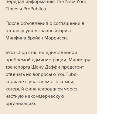
передал информацию The New York 
Times и ProPublica.
После объявления о соглашении в 
отставку ушел главный юрист 
Минфина Брайан Моррисси.
Этот спор стал не единственной 
проблемой администрации. Министру 
транспорта Шону Даффи предстоит 
отвечать на вопросы о YouTube-
сериале с участием его семьи, 
который финансировался через 
частную некоммерческую 
организацию. 
Инспектор Пентагона, в свою 
очередь, начал проверку ударов 
США по судам, которые 