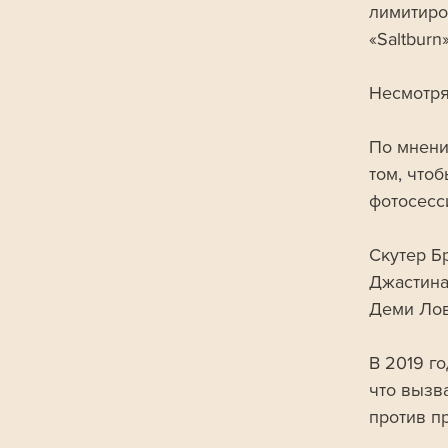
лимитиро
«Saltburn»
Несмотря 
По мнени
том, что
фотосесс
Скутер Бр
Джастина
Деми Лов
В 2019 г
что вызв
против п