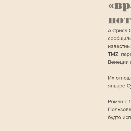
«вр
пот
Актриса 
сообщили
известны
TMZ, пар
Венеции и
Их отнош
январе С
Роман с 
Пользова
будто ис