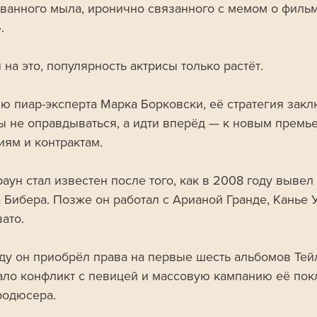
ванного мыла, иронично связанного с мемом о фильм
. 
на это, популярность актрисы только растёт. 
ю пиар-эксперта Марка Борковски, её стратегия закл
бы не оправдываться, а идти вперёд — к новым премье
иям и контрактам.
аун стал известен после того, как в 2008 году вывел 
 Бибера. Позже он работал с Арианой Гранде, Канье У
ато. 
оду он приобрёл права на первые шесть альбомов Тей
ало конфликт с певицей и массовую кампанию её пок
родюсера.