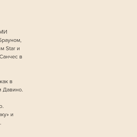
СМИ 
рауном, 
 Star и 
Санчес в 
как в 
м Давино.
. 
ку» и 
. 