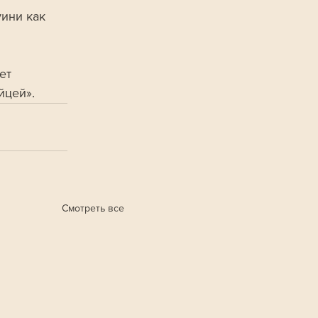
ини как 
ет 
йцей».
Смотреть все