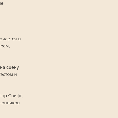
е 
ючается в 
рам, 
на сцену 
эстом и 
лор Свифт, 
лонников 