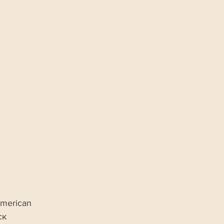
merican 
к 