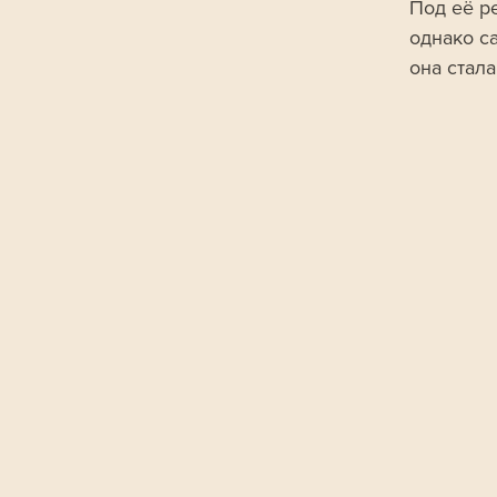
Под её р
однако с
она стал