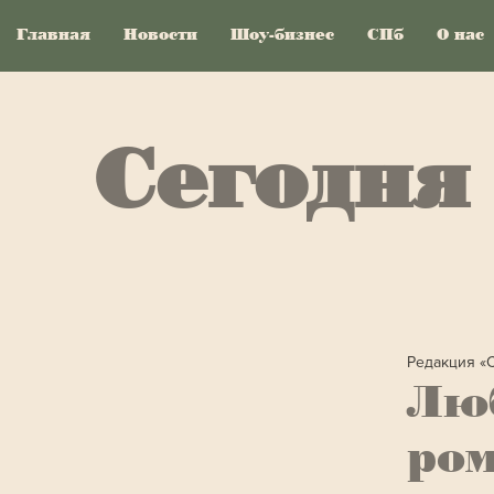
Главная
Новости
Шоу-бизнес
СПб
О нас
Сегодня
Редакция «
Люб
ром