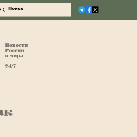
Новости
России
и мира
24/7
ак