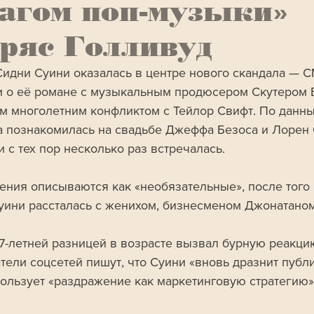
агом поп-музыки»
ряс Голливуд
Сидни Суини оказалась в центре нового скандала — 
 о её романе с музыкальным продюсером Скутером Б
м многолетним конфликтом с Тейлор Свифт. По данным
а познакомилась на свадьбе Джеффа Безоса и Лорен 
 с тех пор несколько раз встречалась. 
ения описываются как «необязательные», после того 
уини рассталась с женихом, бизнесменом Джонатано
17-летней разницей в возрасте вызвал бурную реакцию
тели соцсетей пишут, что Суини «вновь дразнит публи
пользует «раздражение как маркетинговую стратегию»