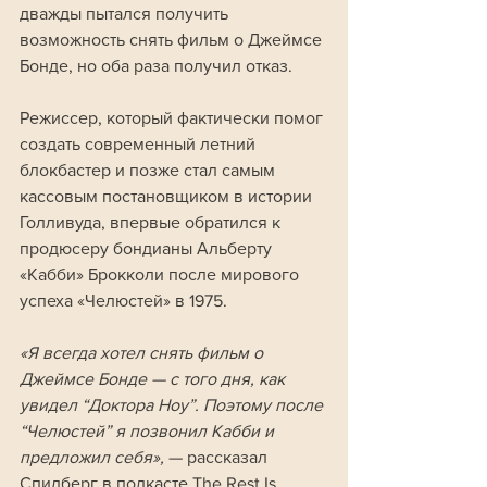
дважды пытался получить 
возможность снять фильм о Джеймсе 
Бонде, но оба раза получил отказ.
Режиссер, который фактически помог 
создать современный летний 
блокбастер и позже стал самым 
кассовым постановщиком в истории 
Голливуда, впервые обратился к 
продюсеру бондианы Альберту 
«Кабби» Брокколи после мирового 
успеха «Челюстей» в 1975.
«Я всегда хотел снять фильм о 
Джеймсе Бонде — с того дня, как 
увидел “Доктора Ноу”. Поэтому после 
“Челюстей” я позвонил Кабби и 
предложил себя», 
— рассказал 
Спилберг в подкасте The Rest Is 