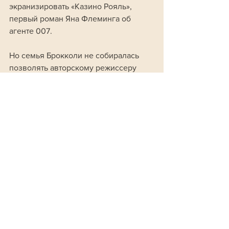
экранизировать «Казино Рояль», 
первый роман Яна Флеминга об 
агенте 007. 
Но семья Брокколи не собиралась 
позволять авторскому режиссеру 
менять формат франшизы.
Позже Тарантино рассказывал, что 
ему вежливо передали примерно 
такую позицию: продюсеры его 
любят, но они делают фильмы 
определенного типа и не хотят 
рисковать формулой, которая 
стабильно приносит огромные сборы.
Это совпадает с советом, который, 
как утверждается, Кабби Брокколи 
дал своим детям перед смертью:
 «Не 