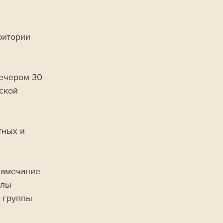
ритории 
ечером 30 
ской 
тных и 
замечание 
лы 
 группы 