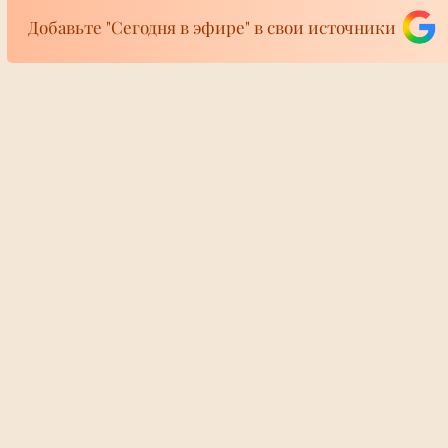
Добавьте "Сегодня в эфире" в свои источники
фире
в и утечек: Том
Тайны взрыва в 
ира 24/7
ендея сыграли
Москве: погибш
ьбу за
Плохотнюк оказ
а фунтов
крёстным дочер
ВКС