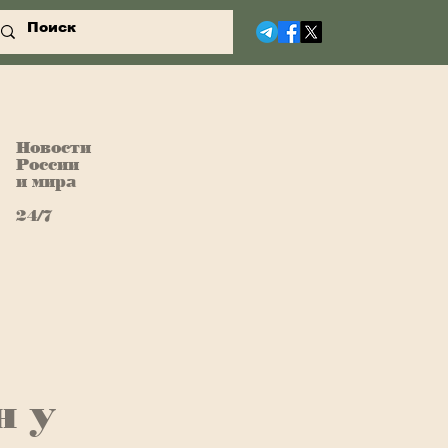
Новости
России
и мира
24/7
н у