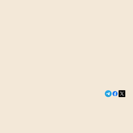
Сегодня в э
Без телефоно
Новости России и м
Холланд и З
тайную свад
полмиллион