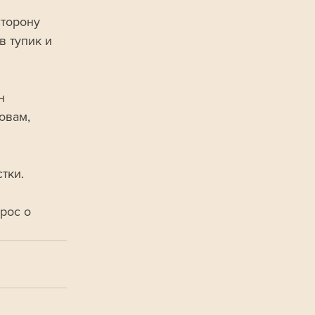
торону 
 тупик и 
н 
овам, 
тки.
рос о 