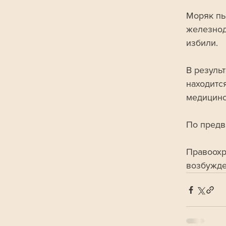
Моряк пы
железнод
избили.
В резуль
находитс
медицинс
По предв
Правоохр
возбужде