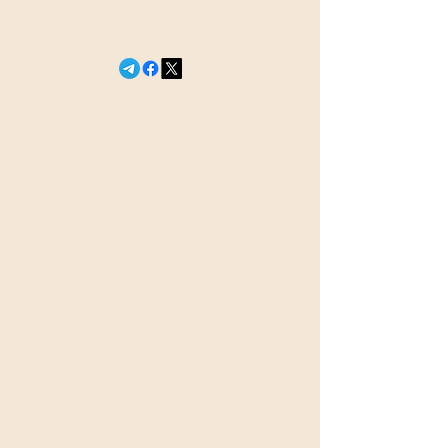
войск беспилотных
систем
© 2026 Сегодня в эфире
18+
newsefir@proton.me