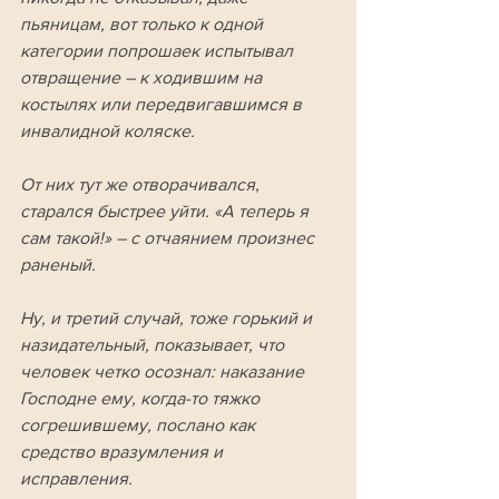
пьяницам, вот только к одной 
категории попрошаек испытывал 
отвращение – к ходившим на 
костылях или передвигавшимся в 
инвалидной коляске. 
От них тут же отворачивался, 
старался быстрее уйти. «А теперь я 
сам такой!» – с отчаянием произнес 
раненый.
Ну, и третий случай, тоже горький и 
назидательный, показывает, что 
человек четко осознал: наказание 
Господне ему, когда-то тяжко 
согрешившему, послано как 
средство вразумления и 
исправления. 