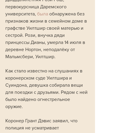
первокурсница Даремского 
университета, 
была 
обнаружена без 
признаков жизни в семейном доме в 
графстве Уилтшир своей матерью и 
сестрой. Рози, внучка дяди 
принцессы Дианы, умерла 14 июля в 
деревне Нортон, неподалёку от 
Мальмсбери, Уилтшир. 
Как стало известно на слушаниях в 
коронерском суде Уилтшира и 
Суиндона, девушка собирала вещи 
для поездки с друзьями. Рядом с ней 
было найдено огнестрельное 
оружие. 
Коронер Грант Дэвис заявил, что 
полиция не усматривает 