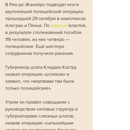
В Рио-де-Жанейро подводят итоги 
крупнейшей полицейской операции, 
прошедшей 29 октября в комплексах 
Алегран и Пенья. По 
данным 
властей, 
в результате столкновений погибли 
119 человек, из них четверо — 
полицейские. Ещё шестеро 
сотрудников получили ранения.
Губернатор штата Клаудио Кастру 
назвал операцию «успехом» и 
заявил, что «жертвами там были 
только полицейские». 
Утром он провёл совещание с 
руководством силовых структур и 
губернаторами союзных штатов, 
назвав операцию 
«сильнейшим 
ударом по группировке Командо 