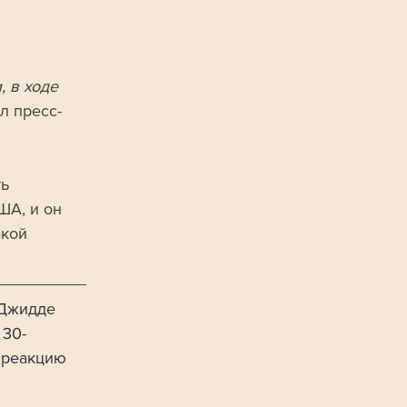
 в ходе 
л пресс-
ь 
ША, и он 
кой 
 Джидде 
 30-
 реакцию 