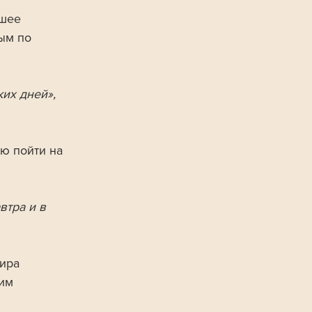
шее 
ым по 
их дней», 
ю пойти на 
втра и в 
ира 
им 