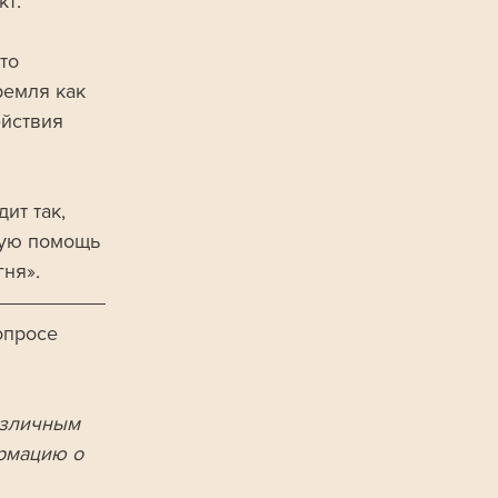
т. 
то 
емля как 
йствия 
ит так, 
ную помощь 
ня».
опросе 
азличным 
рмацию о 