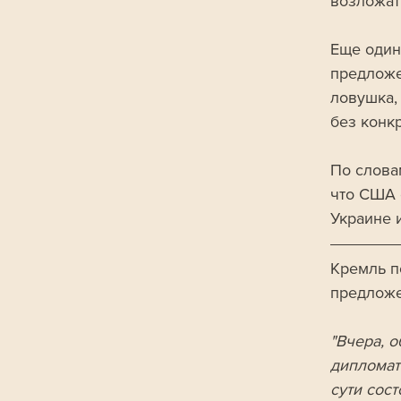
возложат
Еще один
предложе
ловушка,
без конк
По словам
что США 
Украине 
Кремль по
предложе
"Вчера, о
дипломат
сути сос