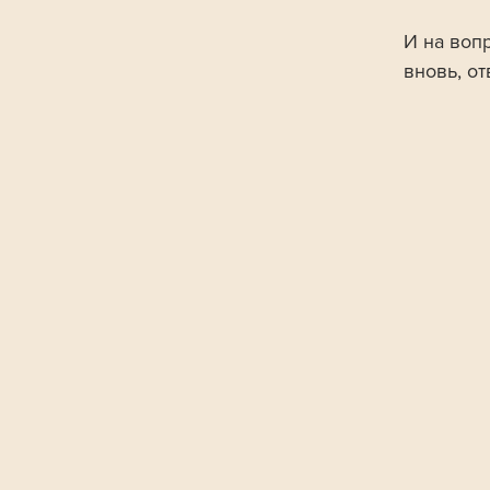
И на воп
вновь, от