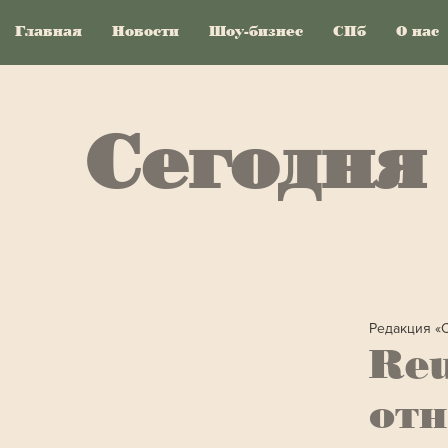
Главная
Новости
Шоу-бизнес
СПб
О нас
Сегодня
Редакция «
Reu
от