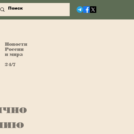
Новости
России
и мира
24/7
ично
ению