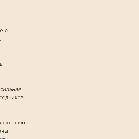
е о 
е 
ь 
 сильная 
седников 
екращению 
аны 