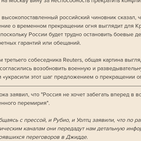
 на Москву вину за неспособность прекратить конфлик
 высокопоставленный российский чиновник сказал, ч
ние о временном прекращении огня выглядит для Кр
 поскольку России будет трудно остановить боевые де
ретных гарантий или обещаний. 
 третьего собеседника Reuters, общая картина выгляд
согласились возобновить военную и разведыватель
и «украсили этот шаг предложением о прекращении ог
ка заявил, что "Россия не хочет забегать вперед в в
нного перемирия".
бщаясь с прессой, и Рубио, и Уолтц заявили, что по р
ическим каналам они передадут нам детальную инфо
тоявшихся переговоров в Джидде. 