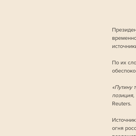
Президен
временно
источник
По их сл
обеспоко
«Путину 
позиция, 
Reuters.
Источник
огня рос