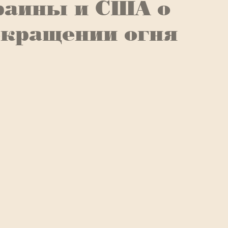
раины и США о
екращении огня