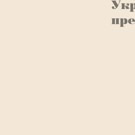
Ук
пр