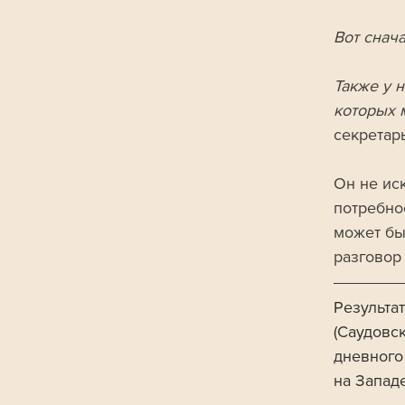
Вот снач
Также у н
которых 
секретар
Он не ис
потребно
может бы
разговор
Результа
(Саудовс
дневного
на Западе