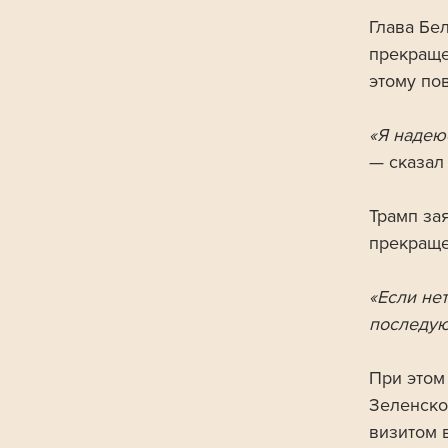
Глава Бе
прекраще
этому пов
«Я надею
— сказал 
Трамп зая
прекраще
«Если нет
последую
При этом
Зеленско
визитом 