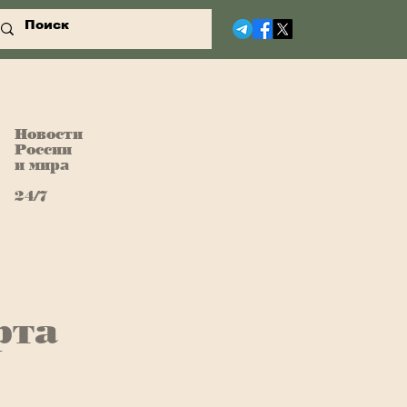
Новости
России
и мира
24/7
рта