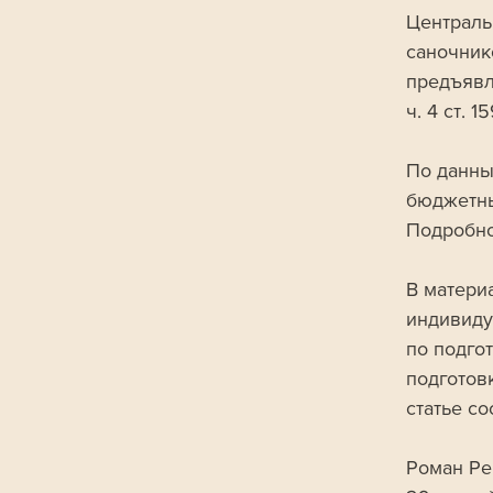
Централь
саночник
предъявл
ч. 4 ст. 
По данны
бюджетны
Подробно
В матери
индивиду
по подго
подготов
статье с
Роман Ре