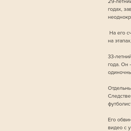
29-летни
годах, з
неоднокр
 На его счету два Кубка мира, девять побед и множество призовых мест 
на этапах
33-летни
года. Он
одиночны
Отдельны
Следстве
футболис
Его обви
видео с 