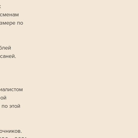
 
тсменам 
змере по 
блей 
саней. 
 
иалистом 
ой 
по этой 
очников. 