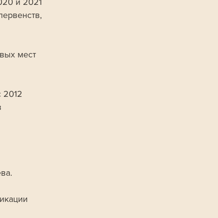
20 и 2021 
ервенств, 
 2012 
 
 
ва. 
икации 