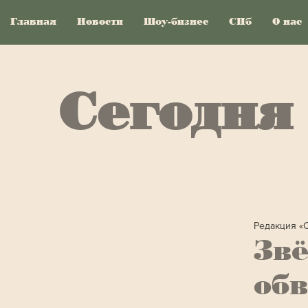
Главная
Новости
Шоу-бизнес
СПб
О нас
Сегодня
Редакция «
Звё
обв