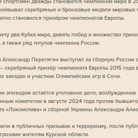
й спортсмен дважды становился чемпионом мира в 20
авоёвывал серебряные и бронзовые медали мировых п
атно становился призёром чемпионатов Европы.
, а также ряд титулов чемпиона России.
й Александр Перетягин выступал за сборную России с
 — серебряный призёр чемпионата Европы 2015 года в
х заездах и участник Олимпийских игр в Сочи.
м эпизодом остаётся уголовное дело, возбужденное 
нным комитетом в августе 2024 года против бывшего
та «Локомотива» и сборной Украины Александра Алие
нили в публичных призывах к терроризму, после публ
угрозами жителям Курской области. 