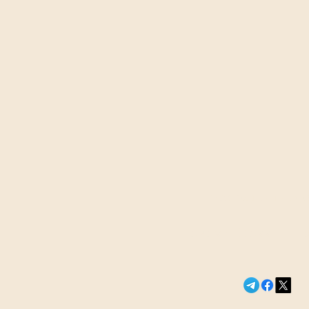
Сегодня в э
«Последний 
Новости России и м
Колобок» со
рублей в пе