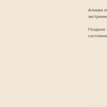
Алиева о
экстремис
Позднее 
состояни