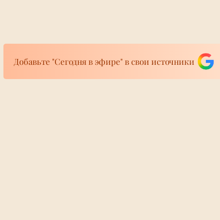
Добавьте "Сегодня в эфире" в свои источники
фире
богатырь.
Подальше от дро
ира 24/7
брал 54 млн
избегает поездок
рвый день проката
европейскую ча