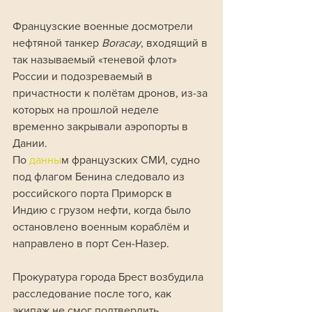
Французские военные досмотрели 
нефтяной танкер 
Boracay
, входящий в 
так называемый «теневой флот» 
России и подозреваемый в 
причастности к полётам дронов, из-за 
которых на прошлой неделе 
временно закрывали аэропорты в 
Дании.
По 
данны
м французских СМИ, судно 
под флагом Бенина следовало из 
российского порта Приморск в 
Индию с грузом нефти, когда было 
остановлено военным кораблём и 
направлено в порт Сен-Назер. 
Прокуратура города Брест возбудила 
расследование после того, как 
экипаж не смог подтвердить 