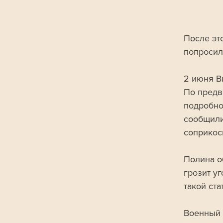
После это
попросил
2 июня В
По предв
подробно
сообщили
соприкос
Полина об
грозит у
такой ста
Военный 