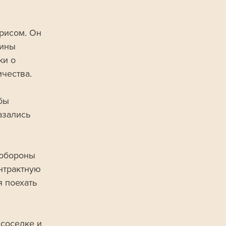
рисом. Он 
лины 
ки о 
чества.
бы 
азались 
 обороны 
нтрактную 
 поехать 
соседке и 