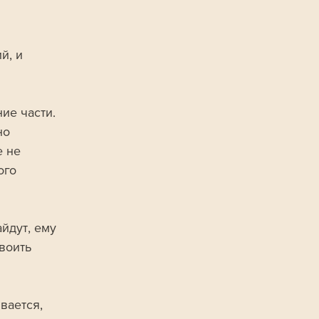
й, и 
ие части. 
но 
 не 
ого 
йдут, ему 
воить 
вается, 