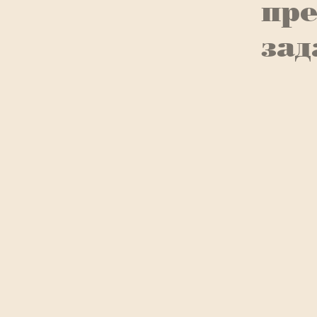
пре
зад