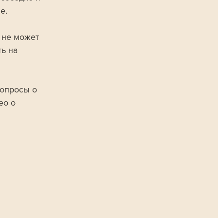
е. 
 не может 
ь на 
вопросы о 
ео о 