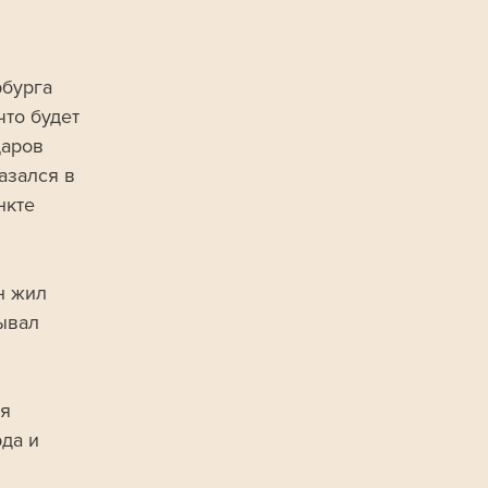
бурга 
то будет 
аров 
азался в 
нкте 
н жил 
ывал 
я 
да и 
 