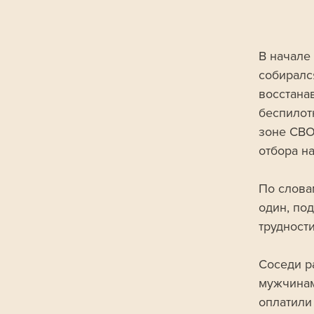
В начале
собирался
восстана
беспилот
зоне СВО
отбора н
По слова
один, по
трудности
Соседи р
мужчинам
оплатили