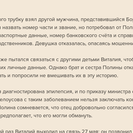
ого трубку взял другой мужчина, представившийся Бо
я назвать номер части и звание, но потребовал от По
паспортные данные, номер банковского счёта и справ
одственников. Девушка отказалась, опасаясь мошенни
кже пытался связаться с другими детьми Виталия, что
 их личные данные. Однако брат и сестра Полины отк
ать и попросили не вмешивать их в эту историю.
я диагностирована эпилепсия, и по приказу министра
елоусова с таким заболеванием нельзя заключать ко
Полина сомневается, что отец добровольно согласился
редполагает, что его могли обмануть.
й раз Виталий выходил на связь 27 мая: он позвонил 