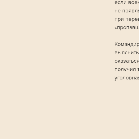
если вое
не появля
при перев
«пропавш
Командир
выяснить
оказатьс
получил т
уголовная