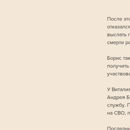
После эт
отказалс
выслать 
смерти р
Борис та
получить
участвов
У Витали
Андрея Б
службу. 
на СВО, п
Последни