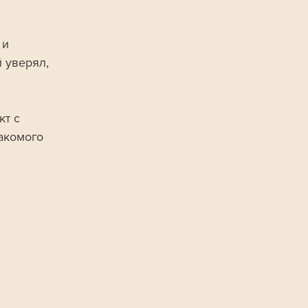
 и 
 уверял, 
т с 
акомого 