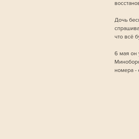
восстано
Дочь бес
спрашивал
что всё 
6 мая он 
Миноборо
номера - 