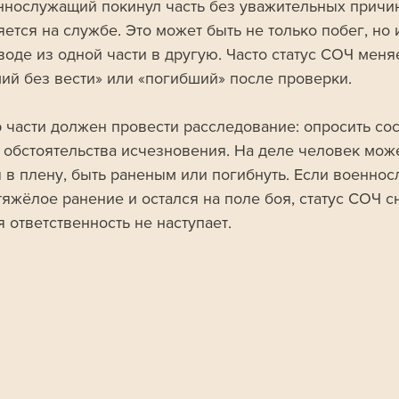
ннослужащий покинул часть без уважительных причин
ется на службе. Это может быть не только побег, но 
оде из одной части в другую. Часто статус СОЧ меняе
ий без вести» или «погибший» после проверки.
 части должен провести расследование: опросить со
 обстоятельства исчезновения. На деле человек може
я в плену, быть раненым или погибнуть. Если военно
яжёлое ранение и остался на поле боя, статус СОЧ сн
 ответственность не наступает.