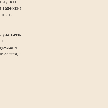
 и долго 
и задержка 
тся на 
служивцев, 
т 
служащий 
имается, и 