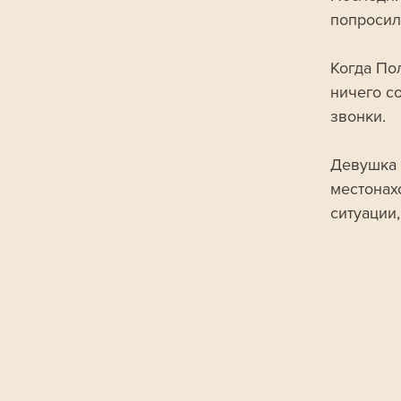
попросил
Когда Пол
ничего со
звонки.
Девушка 
местонах
ситуации,