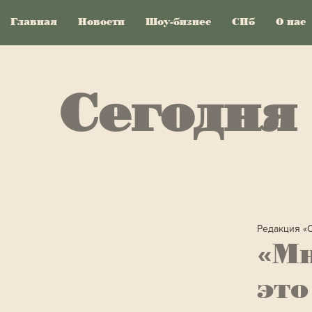
Главная
Новости
Шоу-бизнес
СПб
О нас
Сегодня
Редакция «
«Мн
это