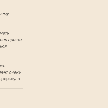
оему 
меть 
ень просто 
ься 
ают 
тент очень 
дчеркнула 