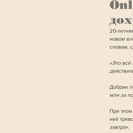
On
до
20-летня
новом вл
словам, с
«Это всё 
действите
Добрик по
млн за п
При этом
неё трево
завтра». 