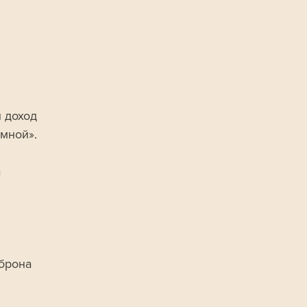
 доход 
умной».
 
брона 