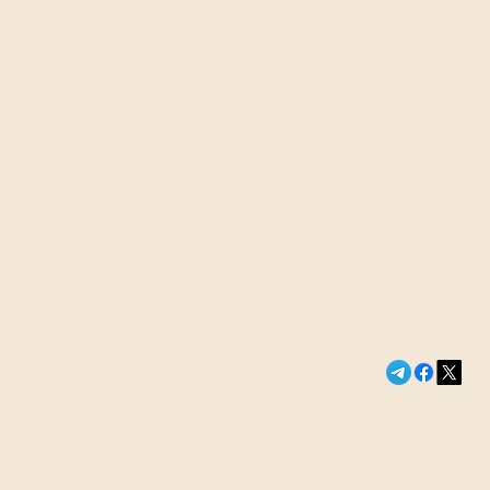
Сегодня в э
Петербургск
Новости России и м
Гуменник п
нейтральный
выступит н
турнирах