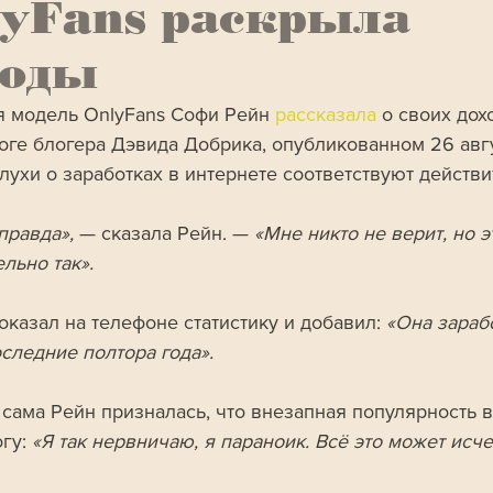
lyFans раскрыла
ходы
я модель OnlyFans Софи Рейн 
рассказала 
о своих дох
оге блогера Дэвида Добрика, опубликованном 26 авгу
лухи о заработках в интернете соответствуют действи
правда», 
— сказала Рейн. — 
«Мне никто не верит, но э
льно так».
казал на телефоне статистику и добавил: 
«Она зараб
оследние полтора года».
 сама Рейн призналась, что внезапная популярность 
гу: 
«Я так нервничаю, я параноик. Всё это может исче