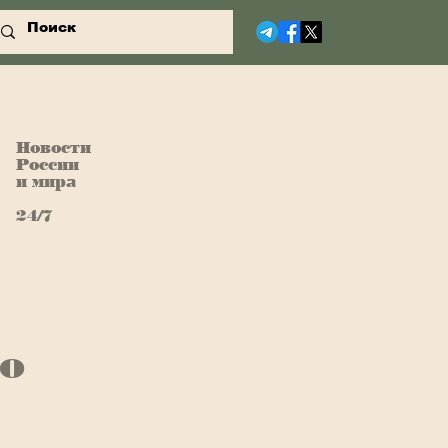
Новости
России
и мира
24/7
но