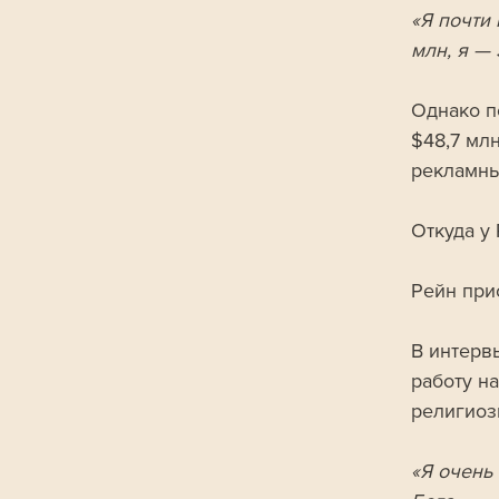
«Я почти
млн, я — 
Однако п
$48,7 мл
рекламным
Откуда у 
Рейн при
В интервь
работу на
религиоз
«Я очень