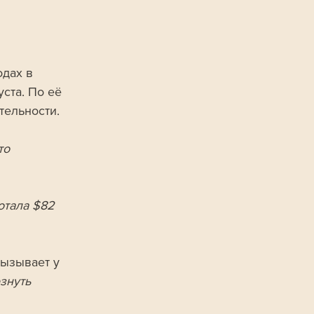
одах в 
ста. По её 
тельности.
то 
отала $82 
вызывает у 
знуть 