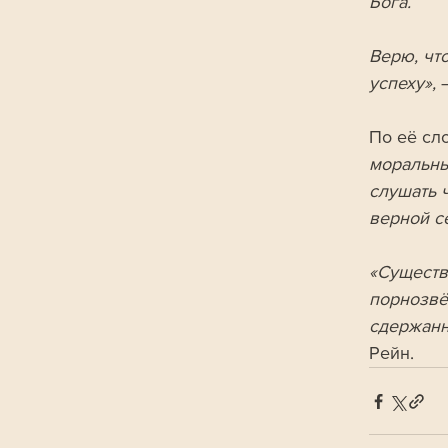
Бога. 
Верю, что
успеху»,
 
По её сл
моральны
слушать 
верной с
«Существ
порнозвё
сдержанн
Рейн.