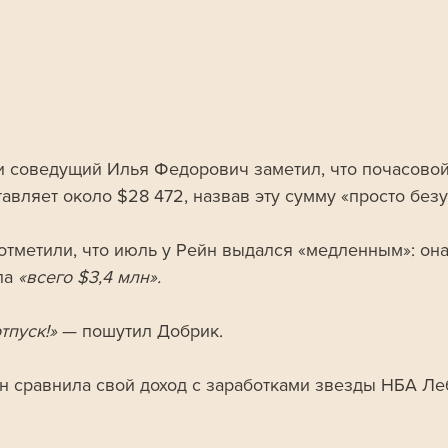
 и соведущий Илья Федорович заметил, что почасовой
тавляет около $28 472, назвав эту сумму «просто без
отметили, что июль у Рейн выдался «медленным»: она
ла 
«всего $3,4 млн». 
тпуск!» 
— пошутил Добрик.
н сравнила свой доход с заработками звезды НБА Ле
 