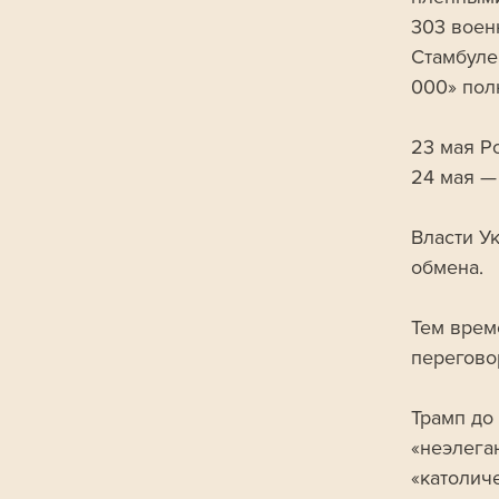
303 воен
Стамбуле
000» пол
23 мая Р
24 мая —
Власти У
обмена.
Тем врем
перегово
Трамп до 
«неэлега
«католич