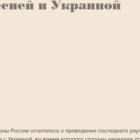
сией и Украиной
ны России отчиталось о проведении последнего рау
 с Украиной, во время которого стороны передали др