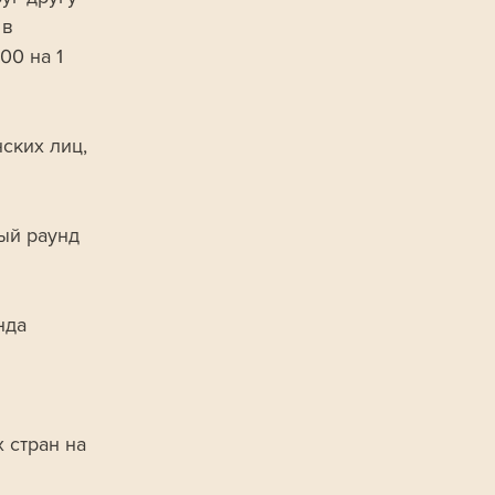
в 
0 на 1 
ских лиц, 
ый раунд 
нда 
 стран на 