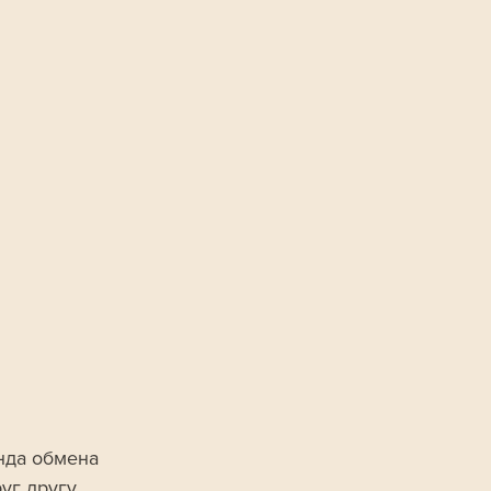
нда обмена 
уг другу 