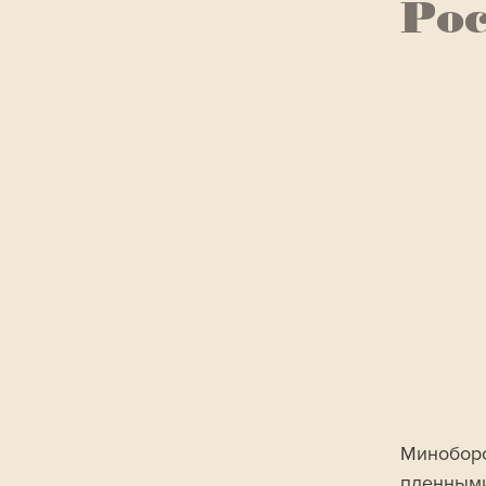
Рос
Миноборо
пленными