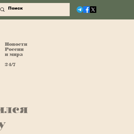
Новости
России
и мира
24/7
ился
у