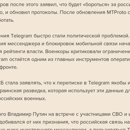
ов после этого заявил, что будет «бороться» за росс
ю, и обновил протоколы. После обновления MTProto с
отать.
ния Telegram быстро стали политической проблемой.
ия мессенджера и блокировок мобильной связи нача
я рейтинги власти. Военкоры критиковали ограничени
gram остаётся одним из главных инструментов операти
фронте.
Б стала заявлять, что к переписке в Telegram якобы 
раинская разведка, которая использует эти данные дл
оссийских военных. 
ого Владимир Путин на встрече с участницами СВО и 
добивался от них признания, что российская связь на
 не хуже иностранного мессенджера, а пользоваться T