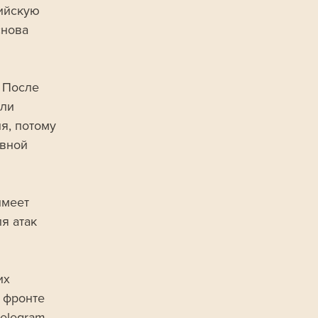
ийскую 
нова 
 После 
ли 
я, потому 
вной 
имеет 
я атак 
их 
 фронте 
elegram 