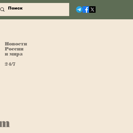
Новости
России
и мира
24/7
am