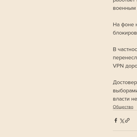
военным 
На фоне 
блокиров
В частно
перенесл
VPN доро
Достовер
выборами
власти н
Общество