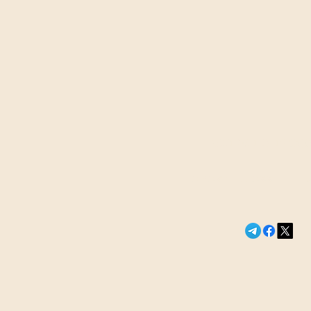
Сегодня в э
Миллионный 
Новости России и м
YouTube зач
националист
общины»