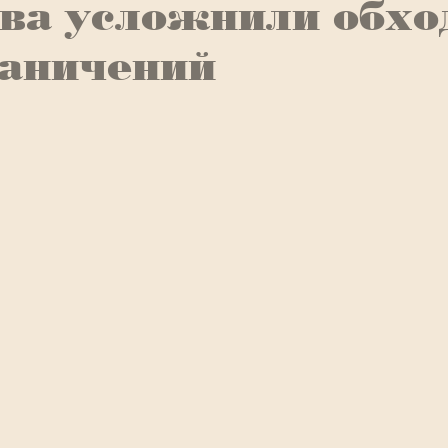
ва усложнили обхо
раничений