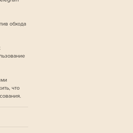
тив обхода 
 
льзование 
ими 
ть, что 
сования.