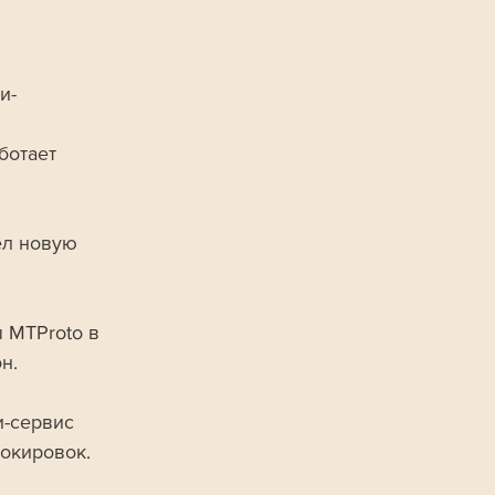
и-
 
ботает 
ёл новую 
 MTProto в 
н.
и-сервис 
окировок. 