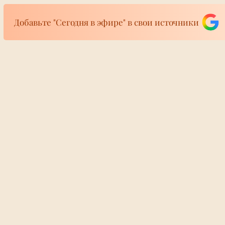
Добавьте "Сегодня в эфире" в свои источники
фире
канал в бане:
Подальше от дро
ира 24/7
истил ресурсы
избегает поездок
ической «Русской
европейскую ча