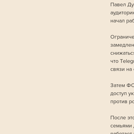
Павел Дур
аудитори
начал раб
Ограниче
замедлен
снижатьс
что Tele
связи на 
Затем ФС
доступ ук
против р
После эт
семьями 
работает