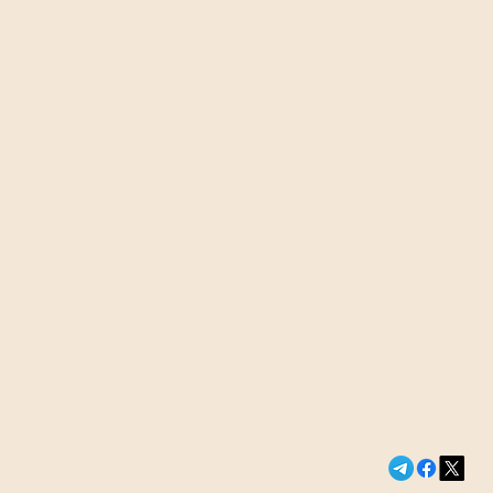
Сегодня в э
Петербургск
Новости России и м
Гуменник п
нейтральный
выступит н
турнирах