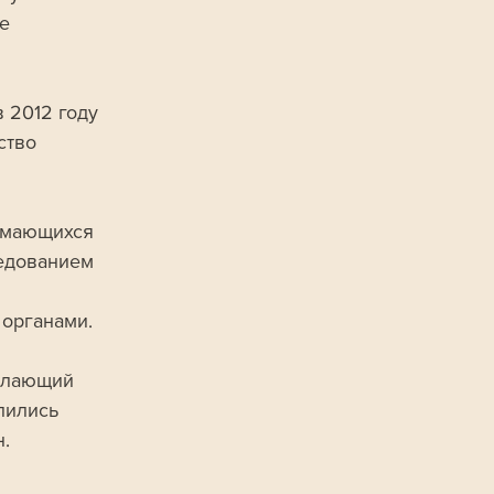
е 
 2012 году 
ство 
нимающихся 
едованием 
органами.
елающий 
лились 
.