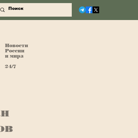
Новости
России
и мира
24/7
ан
ов