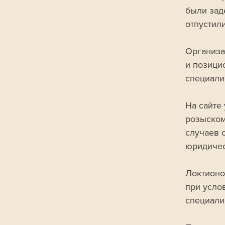
были зад
отпустили
Организа
и позици
специали
На сайте
розыском
случаев 
юридичес
Локтионо
при усло
специали