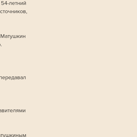
54-летний 
сточников, 
 Матушкин 
. 
 
передавал 
тавителями 
атушкиным 