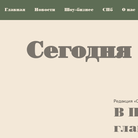
Главная
Новости
Шоу-бизнес
СПб
О нас
Сегодня
Редакция «
В П
гл