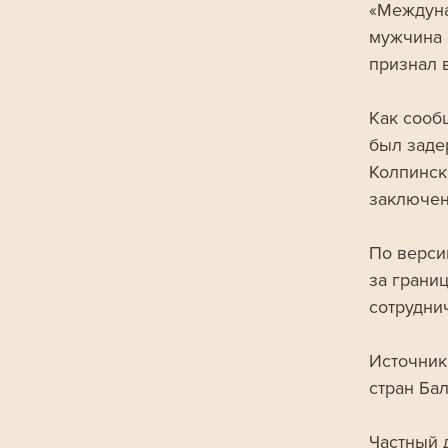
«Междуна
мужчина 
признал 
Как сооб
был заде
Колпинск
заключен
По верси
за грани
сотрудни
Источник
стран Бал
Частный 