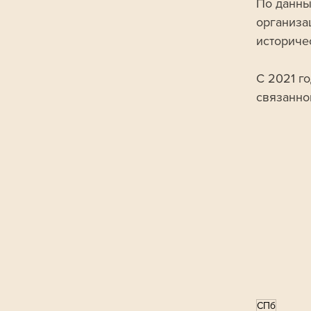
По данны
организа
историче
С 2021 го
связанно
СПб