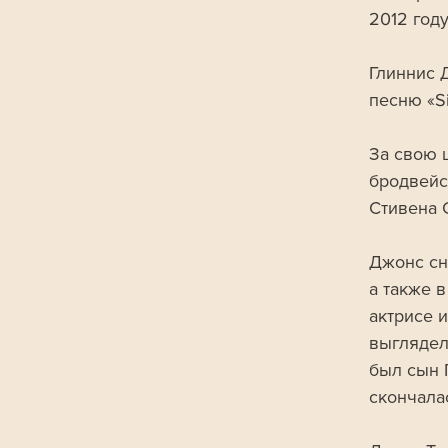
2012 год
Глиннис 
песню «Sis
За свою 
бродвейс
Стивена 
Джонс сн
а также в
актрисе и
выглядел
был сын 
скончала