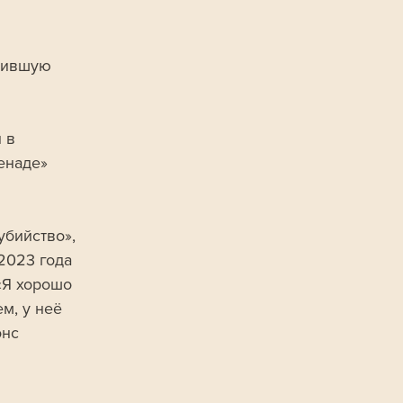
нившую 
 в 
енаде» 
убийство», 
2023 года 
«Я хорошо 
м, у неё 
нс 