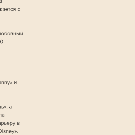
а 
ается с 
Любовный 
0 
nny» и 
», а 
ла 
рьеру в 
isney». 