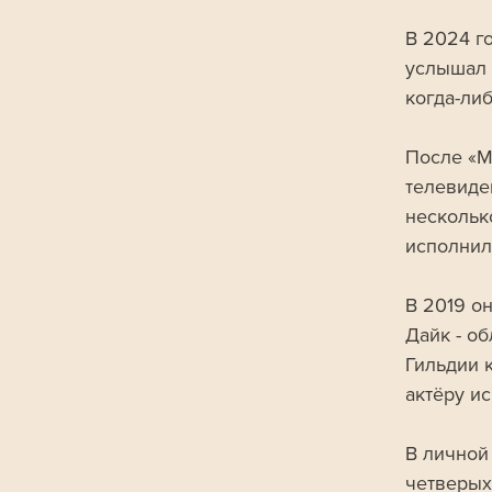
В 2024 г
услышал 
когда-ли
После «М
телевиде
несколько
исполнил
В 2019 о
Дайк - о
Гильдии 
актёру ис
В личной
четверых