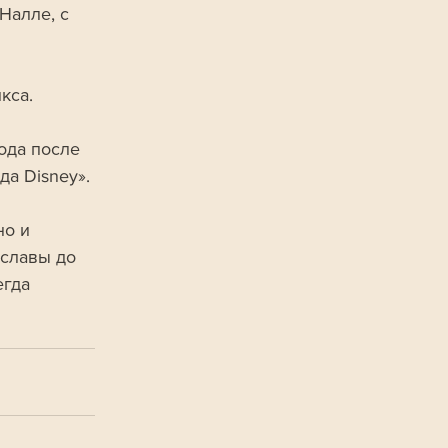
Налле, с 
кса. 
ода после 
да Disney».
о и 
 славы до 
гда 