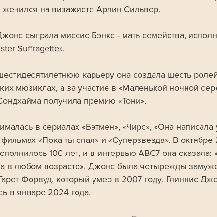
у женился на визажисте Арлин Сильвер.
Джонс сыграла миссис Бэнкс - мать семейства, испол
ter Suffragette». 
шестидесятилетнюю карьеру она создала шесть ролей
ких мюзиклах, а за участие в «Маленькой ночной сер
Сондхайма получила премию «Тони».
ималась в сериалах «Бэтмен», «Чирс», «Она написала 
 фильмах «Пока ты спал» и «Суперзвезда». В октябре 
сполнилось 100 лет, и в интервью ABC7 она сказала: 
а в любом возрасте». Джонс была четырежды замуже
Гарет Форвуд, который умер в 2007 году. Глиннис Джо
сь в январе 2024 года.