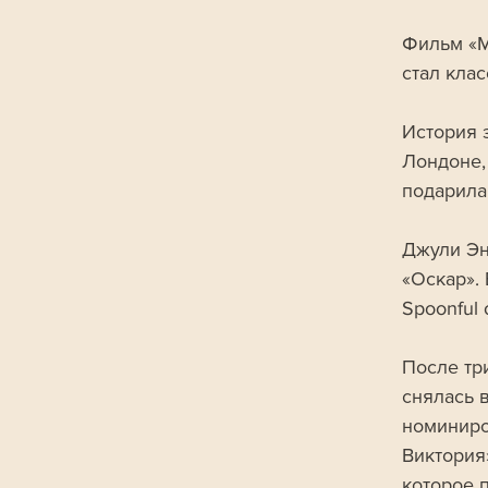
Фильм «М
стал клас
История 
Лондоне,
подарила
Джули Эн
«Оскар». 
Spoonful 
После тр
снялась в
номиниро
Виктория»
которое 