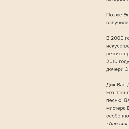
Позже Эн
озвучила
В 2000 го
искусств
режиссёр
2010 году
дочери Э
Дик Ван 
Его песн
песню. В
мистера 
особенно
сблизилс