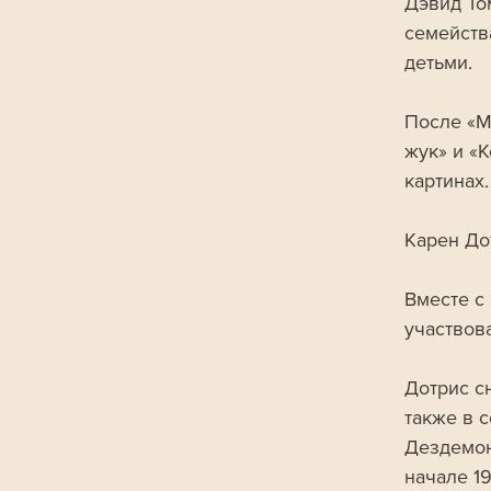
Дэвид То
семейств
детьми. 
После «М
жук» и «К
картинах.
Карен До
Вместе с
участвов
Дотрис с
также в 
Дездемон
начале 19