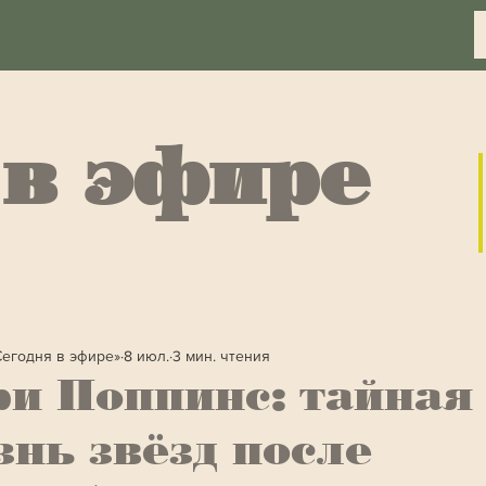
 в эфире
Сегодня в эфире»
8 июл.
3 мин. чтения
и Поппинс: тайная
нь звёзд после