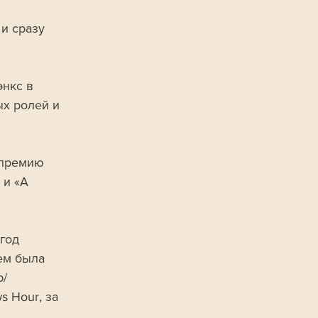
и сразу 
нкс в 
х ролей и 
 премию 
 и «A 
год 
ем была 
р/
s Hour, за 