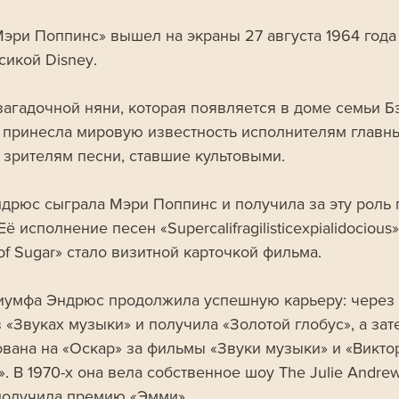
эри Поппинс» вышел на экраны 27 августа 1964 года 
сикой Disney. 
загадочной няни, которая появляется в доме семьи Бэ
 принесла мировую известность исполнителям главны
 зрителям песни, ставшие культовыми.
дрюс сыграла Мэри Поппинс и получила за эту роль
Её исполнение песен «Supercalifragilisticexpialidocious»
of Sugar» стало визитной карточкой фильма. 
иумфа Эндрюс продолжила успешную карьеру: через 
 «Звуках музыки» и получила «Золотой глобус», а зат
вана на «Оскар» за фильмы «Звуки музыки» и «Викто
. В 1970-х она вела собственное шоу The Julie Andrew
получила премию «Эмми». 