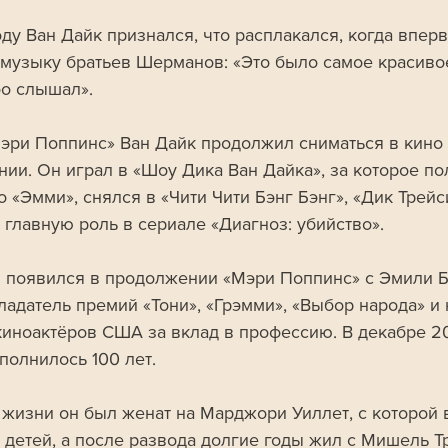
оду Ван Дайк признался, что расплакался, когда впер
музыку братьев Шерманов: «Это было самое красивое,
бо слышал».
эри Поппинс» Ван Дайк продолжил сниматься в кино 
нии. Он играл в «Шоу Дика Ван Дайка», за которое по
 «Эмми», снялся в «Чити Чити Бэнг Бэнг», «Дик Трейси
 главную роль в сериале «Диагноз: убийство». 
н появился в продолжении «Мэри Поппинс» с Эмили Бл
бладатель премий «Тони», «Грэмми», «Выбор народа» и
киноактёров США за вклад в профессию. В декабре 2
полнилось 100 лет. 
 жизни он был женат на Марджори Уиллет, с которой 
 детей, а после развода долгие годы жил с Мишель Тр