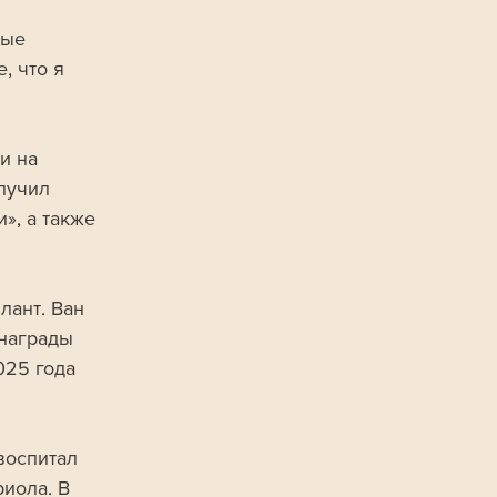
вые 
 что я 
и на 
лучил 
», а также 
ант. Ван 
 награды 
025 года 
воспитал 
иола. В 