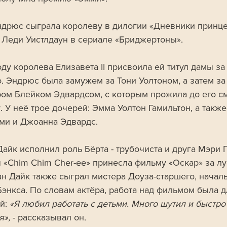
дрюс сыграла королеву в дилогии «Дневники принце
 Леди Уистлдаун в сериале «Бриджертоны». 
ду королева Елизавета II присвоила ей титул дамы за 
о. Эндрюс была замужем за Тони Уолтоном, а затем за
ом Блейком Эдвардсом, с которым прожила до его см
. У неё трое дочерей: Эмма Уолтон Гамильтон, а такж
ми и Джоанна Эдвардс.
Дайк исполнил роль Бёрта - трубочиста и друга Мэри 
я «Chim Chim Cher-ee» принесла фильму «Оскар» за л
ан Дайк также сыграл мистера Доуза-старшего, начал
Бэнкса. По словам актёра, работа над фильмом была д
й: 
«Я любил работать с детьми. Много шутил и быстро
я»,
 - рассказывал он. 