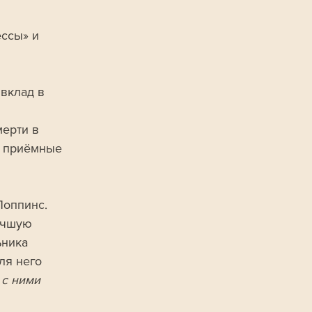
ссы» и 
вклад в 
 
ерти в 
е приёмные 
Поппинс. 
учшую 
ьника 
ля него 
 с ними 