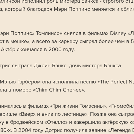
млинсон исполнил роль мистера Бэнкса - строгого отц
а, который благодаря Мэри Поппинс меняется и сближ
эри Поппинс» Томлинсон снялся в фильмах Disney «
от в мешке», а всего за карьеру сыграл более чем в 5
 Актёр скончался в 2000 году.
трис сыграла Джейн Бэнкс, дочь мистера Бэнкса. 
 Мэтью Гарбером она исполнила песню «The Perfect Na
ала в номере «Chim Chim Cher-ee». 
нималась в фильмах «Три жизни Томасины», «Гномобиль
сериале «Вверх и вниз по лестнице». Позже она сыгра
у в бродвейском «Отелло» и завершила актёрскую ка
80-х. В 2004 году Дотрис получила звание «Легенда D