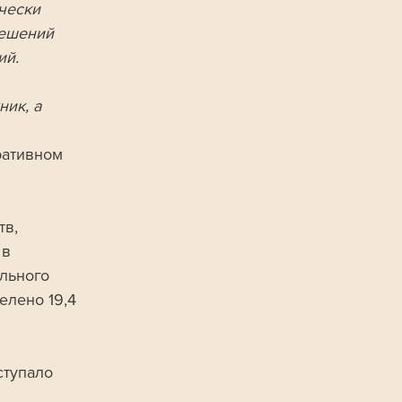
чески 
решений 
й. 
ик, а 
ративном 
в, 
в 
льного 
елено 19,4 
тупало 