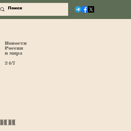
Новости
России
и мира
24/7
ции