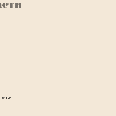
асти
вития 