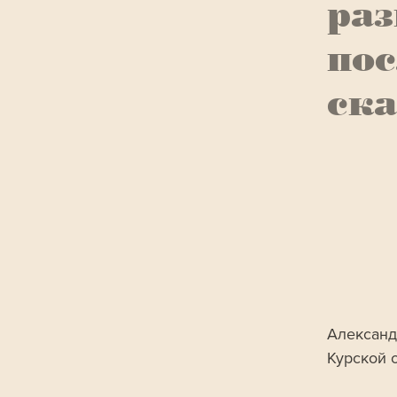
раз
по
ска
Александ
Курской 