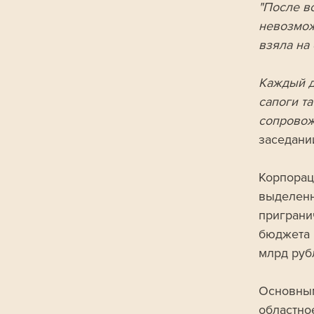
"После в
невозможн
взяла на
Каждый д
сапоги т
сопровож
заседани
Корпорац
выделенн
приграни
бюджета 
млрд руб
Основным
областно