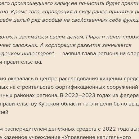
сего произошедшего карму ее почистить будет практи
о​​​. Кроме того, корпорация в силу ранее принятых 
 себя целый ряд вообще не свойственных себе функци
олжен заниматься своим делом. Пироги печет пирожн
ачает сапожник. А корпорация развития занимается 
дением инвесторов", 
— заявил глава региона на опе
и правительства.
ия оказалась в центре расследования хищений средст
ых на строительство фортификационных сооружений 
чных районах региона. В 2022–2023 годах из федера
правительству Курской области на эти цели было выд
лей. 
 распорядителем денежных средств с 2022 года выс
е казенное учреждение «Управление капитального 