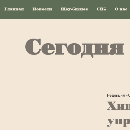
Главная
Новости
Шоу-бизнес
СПб
О нас
Сегодня
Редакция «
Хи
уп