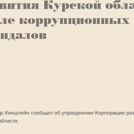
вития Курской обл
сле коррупционных
ндалов
р Хинштейн сообщил об упразднении Корпорации раз
области.