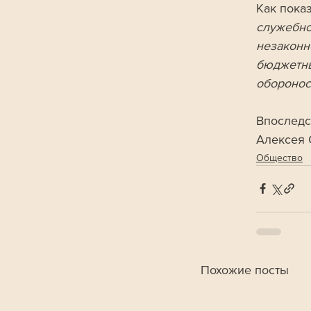
Как пока
служебно
незаконн
бюджетны
оборонос
Впоследс
Алексея 
Общество
Похожие посты