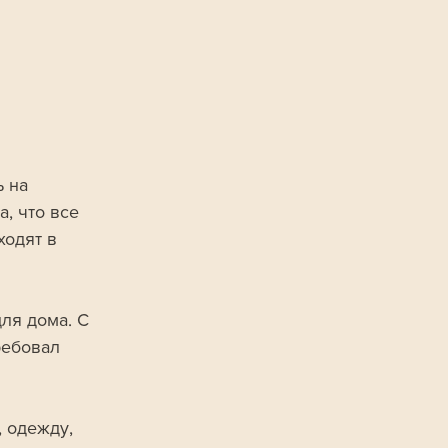
 на 
, что все 
ходят в 
ля дома. С 
ребовал 
 одежду, 