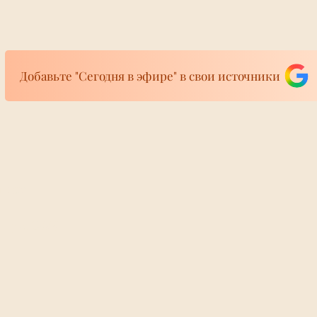
Добавьте "Сегодня в эфире" в свои источники
фире
явил о введении
Миллионный кан
ира 24/7
ведение и нового
YouTube зачист
колах с 1
националистиче
общины»