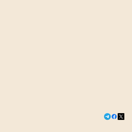
Сегодня в э
Кравцов объ
Новости России и м
оценки за по
предмета в ш
сентября