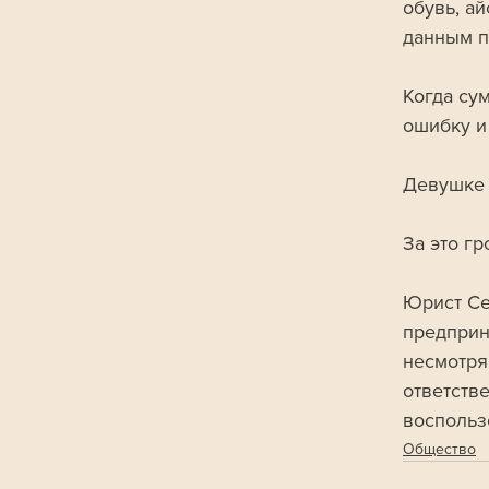
обувь, а
данным п
Когда су
ошибку и
Девушке 
За это гр
Юрист Се
предприн
несмотря 
ответств
воспольз
Общество