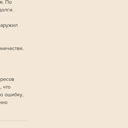
я. По 
долги.
наружил 
ничестве. 
ресов 
 что 
ую ошибку, 
нно 