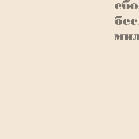
сбо
бес
мил