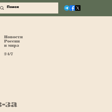
Новости
России
и мира
24/7
-за