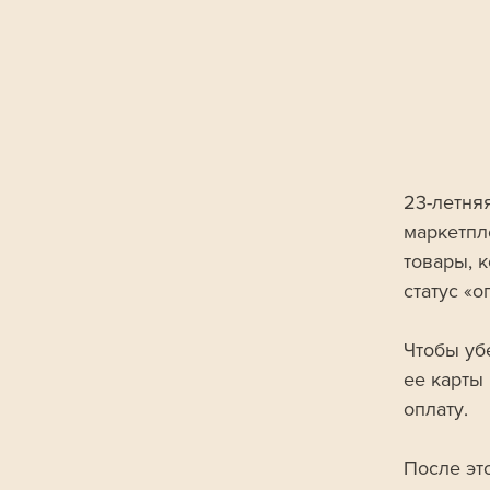
23-летня
маркетпле
товары, 
статус «о
Чтобы уб
ее карты 
оплату. 
После эт