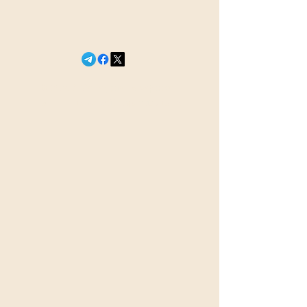
оказался крёстным
дочери главкома
ВКС
© 2026 Сегодня в эфире
18+
newsefir@proton.me