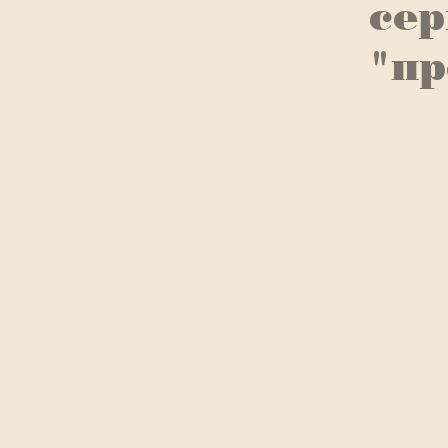
сер
"пр