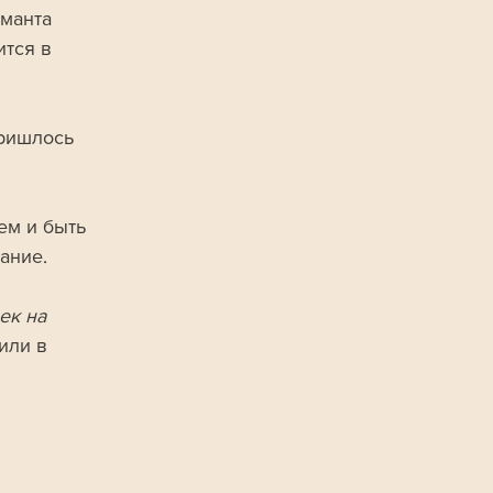
манта 
тся в 
пришлось 
ем и быть 
ание.
ек на 
или в 