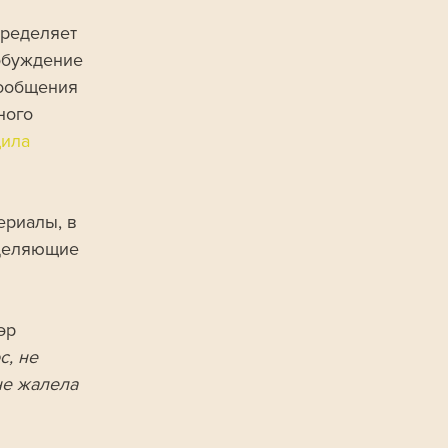
пределяет 
обуждение 
сообщения 
ного 
ила 
ериалы, в 
зделяющие 
эр 
с, не 
не жалела 