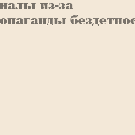
иалы из-за
опаганды бездетно