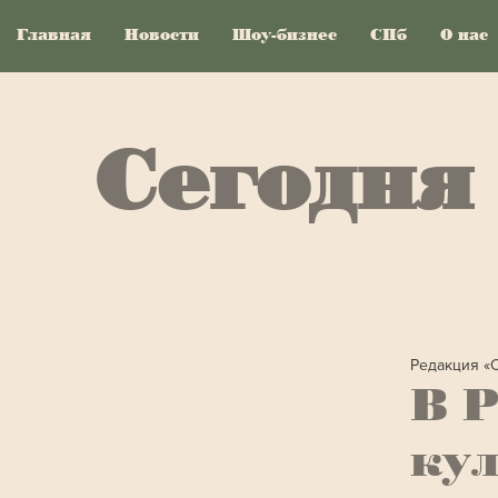
Главная
Новости
Шоу-бизнес
СПб
О нас
Сегодня
Редакция «
В Р
ку