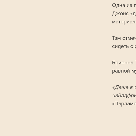
Одна из 
Джонс «д
материал
Там отме
сидеть с
Бриенна 
равной му
«Даже в 
чайлдфри
«Парламе