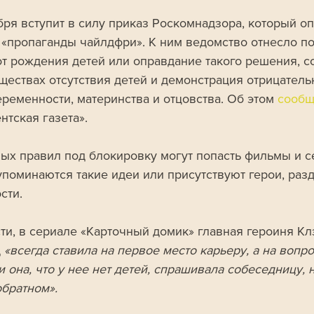
ября вступит в силу приказ Роскомнадзора, который о
 «пропаганды чайлдфри». К ним ведомство отнесло п
 от рождения детей или оправдание такого решения, 
ществах отсутствия детей и демонстрация отрицатель
еременности, материнства и отцовства. Об этом 
сообщ
нтская газета».
вых правил под блокировку могут попасть фильмы и с
упоминаются такие идеи или присутствуют герои, ра
сти.
сти, в сериале «Карточный домик» главная героиня Кл
 
«всегда ставила на первое место карьеру, а на вопро
 она, что у нее нет детей, спрашивала собеседницу, 
обратном».