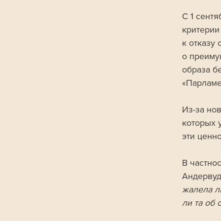
С 1 сент
критерии
к отказу
о преиму
образа б
«Парламе
Из-за но
которых 
эти ценно
В частно
Андервуд
жалела ли
ли та об 