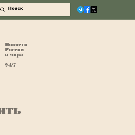
Новости
России
и мира
24/7
ить