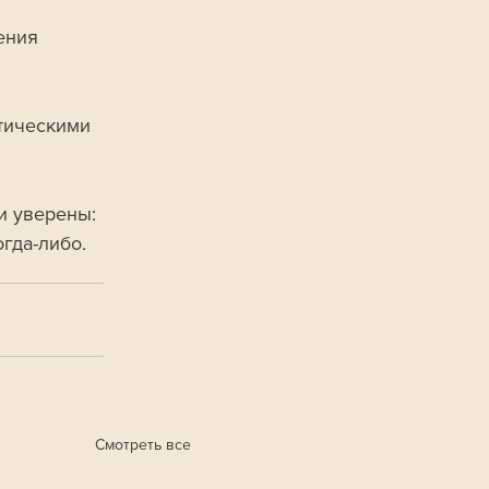
ения 
 
тическими 
и уверены: 
гда-либо.
Смотреть все