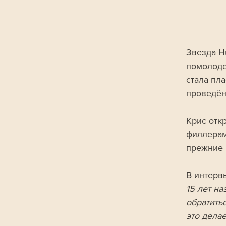
Звезда H
помолоде
стала пл
проведён
Крис откр
филлерам
прежние 
В интерв
15 лет н
обратить
это делае