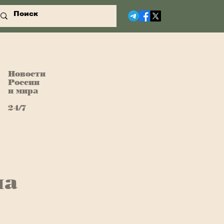
Новости
России
и мира
24/7
ла