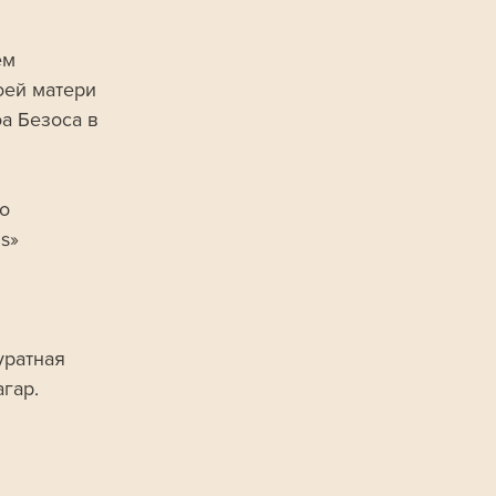
ем 
оей матери 
 Безоса в 
о 
s» 
ратная 
гар.