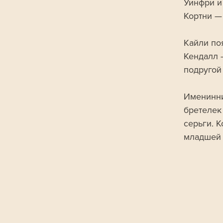
Уинфри и
Кортни —
Кайли по
Кендалл 
подругой
Именинни
бретелек
серьги. К
младшей 