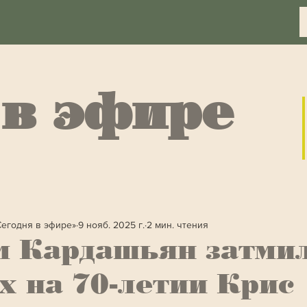
 в эфире
Сегодня в эфире»
9 нояб. 2025 г.
2 мин. чтения
м Кардашьян затми
х на 70-летии Крис