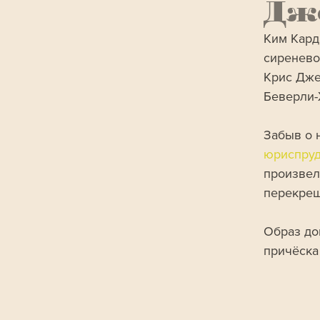
Дж
Ким Кард
сиренево
Крис Дже
Беверли-
Забыв о 
юриспру
произвел
перекрещ
Образ до
причёска