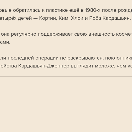
рвые обратилась к пластике ещё в 1980-х после рожд
етырёх детей — Кортни, Ким, Хлои и Роба Кардашьян.
р она регулярно поддерживает свою внешность косме
ами. 
али последней операции не раскрываются, поклонник
мейства Кардашьян-Дженнер выглядит моложе, чем ко