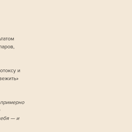
татом 
ларов, 
отоксу и 
вежить» 
 примерно 
 
ебя — и 