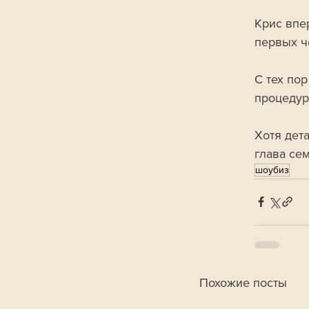
Крис впе
первых ч
С тех по
процедур
Хотя дет
глава се
шоубиз
Похожие посты