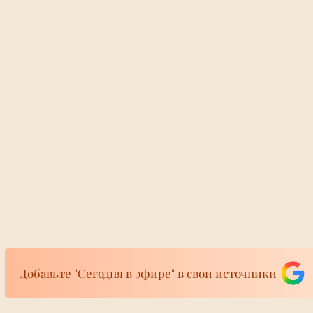
н перекрыл центр
Добавьте "Сегодня в эфире" в свои источники
 бегуны
у Эрмитажа
ста, центр Петербурга