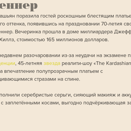
еннер
ашьян поразила гостей роскошным блестящим плать
го оттенка, появившись на праздновании 70-летия св
ннер. Вечеринка прошла в доме миллиардера Джеффа
Хиллз, стоимостью 165 миллионов долларов.
недавнем разочаровании из-за неудачи на экзамене п
денции
, 45-летняя 
звезда 
реалити-шоу «The Kardashian
а впечатление полупрозрачным платьем с 
ивающимися стразами на спине. 
полнили серебристые серьги, сияющий макияж и акку
 с заплетёнными косами, выгодно подчёркивающая за