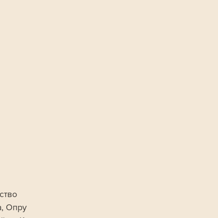
ство 
, Опру 