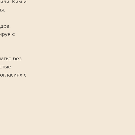
йли, Ким и 
ы.
дре, 
ируя с 
атье без 
стые 
огласиях с 