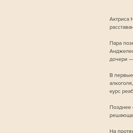
Актриса 
расстава
Пара поз
Анджелес
дочери —
В первые
алкоголя
курс реаб
Позднее 
решающей
На протя