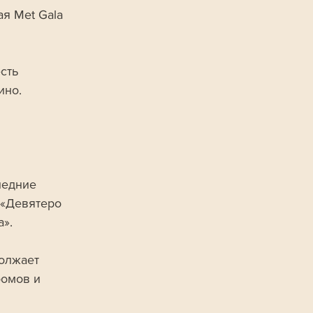
я Met Gala 
сть 
ино.
ледние 
 «Девятеро 
».
олжает 
бомов и 