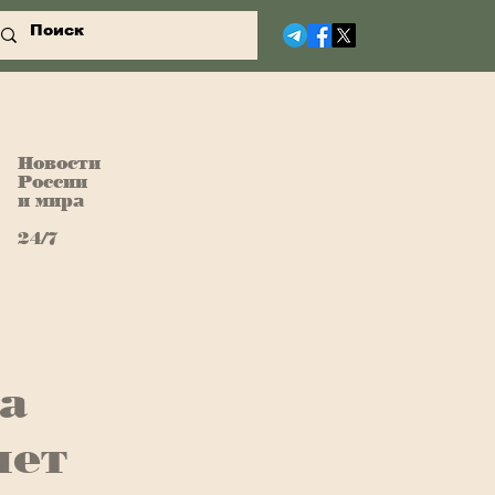
Новости
России
и мира
24/7
а
лет