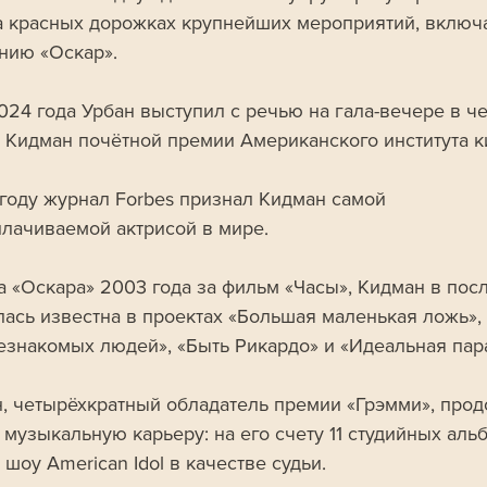
а красных дорожках крупнейших мероприятий, включа
нию «Оскар». 
024 года Урбан выступил с речью на гала-вечере в че
 Кидман почётной премии Американского института к
 году журнал Forbes признал Кидман самой 
лачиваемой актрисой в мире. 
а «Оскара» 2003 года за фильм «Часы», Кидман в пос
лась известна в проектах «Большая маленькая ложь»,
езнакомых людей», «Быть Рикардо» и «Идеальная пара
н, четырёхкратный обладатель премии «Грэмми», прод
 музыкальную карьеру: на его счету 11 студийных аль
 шоу American Idol в качестве судьи. 