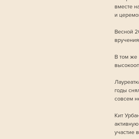
вместе н
и церемо
Весной 2
вручения
В том же
высокооп
Лауреатк
годы сня
совсем н
Кит Урба
активную
участие в