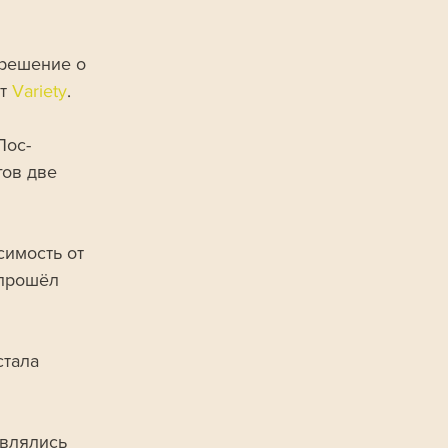
 решение о 
т 
Variety
.
Лос-
ов две 
имость от 
 прошёл 
тала 
влялись 