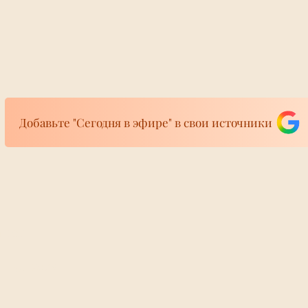
Добавьте "Сегодня в эфире" в свои источники
фире
во двое
В Севастополе п
ира 24/7
 самовольно
дронов поврежд
режимную зону и
дома
СБ