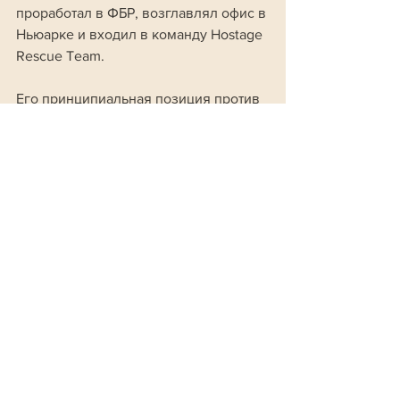
проработал в ФБР, возглавлял офис в 
Ньюарке и входил в команду Hostage 
Rescue Team. 
Его принципиальная позиция против 
передачи информации 
администрации Трампа сделала его 
героем 
интернет-мемов среди 
сотрудников бюро.