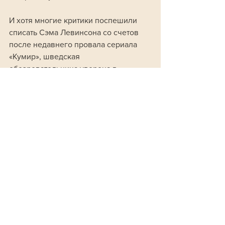
И хотя многие критики поспешили 
списать Сэма Левинсона со счетов 
после недавнего провала сериала 
«Кумир», шведская 
обозревательница уверена в 
обратном. 
У режиссера есть все шансы стать 
королем жанра hate-watch («просмотр 
из ненависти»), заняв для нового 
поколения нишу создателя 
«Американской истории ужасов» 
Райана Мерфи.
шоубиз