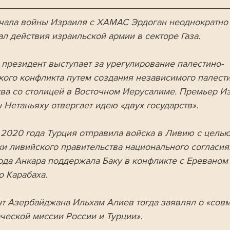
чала войны Израиля с ХАМАС Эрдоган неоднократно
л действия израильской армии в секторе Газа. 
 президент выступает за урегулирование палестино-
кого конфликта путем создания независимого палести
тва со столицей в Восточном Иерусалиме. Премьер И
 Нетаньяху отвергает идею «двух государств». 
 2020 года Турция отправила войска в Ливию с целью
и ливийского правительства национального согласия
года Анкара поддержала Баку в конфликте с Ереваном 
о Карабаха. 
т Азербайджана Ильхам Алиев тогда заявлял о «совм
ческой миссии России и Турции». 