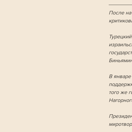
После на
критикова
Турецкий
израильс
государс
Биньямин
В январе
поддержк
того же 
Нагорног
Президен
миротвор