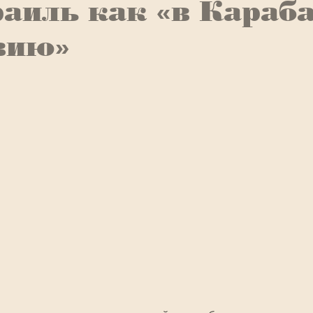
аиль как «в Караба
вию»