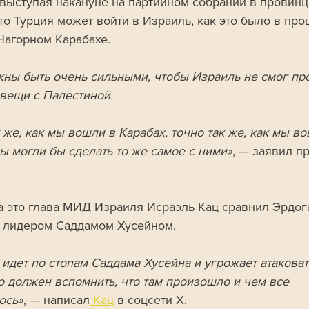
 выступая накануне на партийном собрании в провинц
что Турция может войти в Израиль, как это было в про
Нагорном Карабахе. 
ны быть очень сильными, чтобы Израиль не смог про
вещи с Палестиной. 
 же, как мы вошли в Карабах, точно так же, как мы во
ы могли бы сделать то же самое с ними»
, — заявил п
на это глава МИД Израиля Исраэль Кац сравнил Эрдога
 лидером Саддамом Хусейном. 
 идет по стопам Саддама Хусейна и угрожает атаковат
о должен вспомнить, что там произошло и чем все 
сь», 
— написал
 Кац
 в соцсети X. 