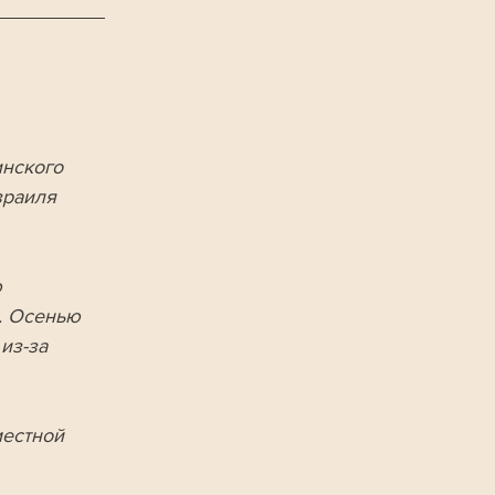
 
нского 
зраиля 
 
. Осенью 
из-за 
естной 