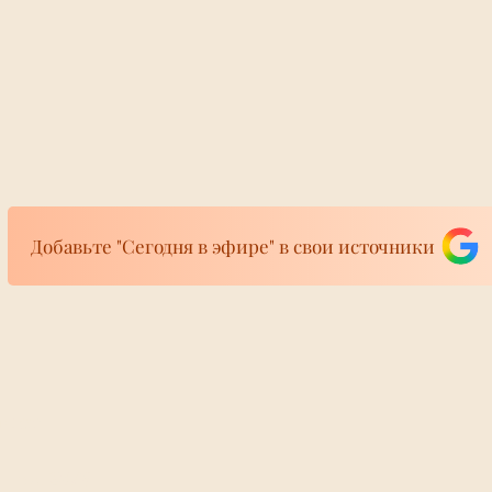
Добавьте "Сегодня в эфире" в свои источники
фире
 ада» памяти
Премьер Грузии
ира 24/7
а: Сенат США
заявил о кампан