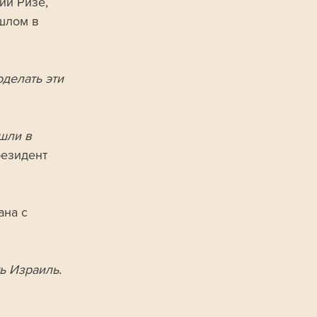
ии Ризе, 
шлом в 
делать эти 
шли в 
резидент 
на с 
ь Израиль. 