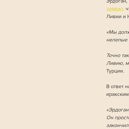
Эрдоган,
заявил,
 
Ливии и 
«Мы долж
нелепые 
Точно так
Ливию, м
Турции. 
В ответ 
иракским
«Эрдоган
Он прост
закончило