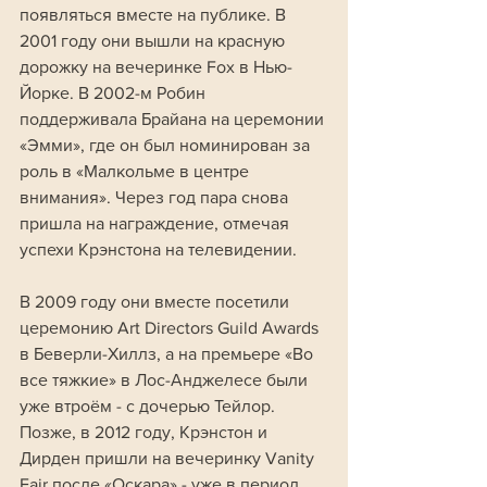
появляться вместе на публике. В 
2001 году они вышли на красную 
дорожку на вечеринке Fox в Нью-
Йорке. В 2002-м Робин 
поддерживала Брайана на церемонии 
«Эмми», где он был номинирован за 
роль в «Малкольме в центре 
внимания». Через год пара снова 
пришла на награждение, отмечая 
успехи Крэнстона на телевидении.
В 2009 году они вместе посетили 
церемонию Art Directors Guild Awards 
в Беверли-Хиллз, а на премьере «Во 
все тяжкие» в Лос-Анджелесе были 
уже втроём - с дочерью Тейлор. 
Позже, в 2012 году, Крэнстон и 
Дирден пришли на вечеринку Vanity 
Fair после «Оскара» - уже в период, 