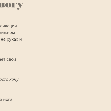
вогу
бликации 
 нижнем 
на руках и 
ет свои 
сто хочу 
ё нога 