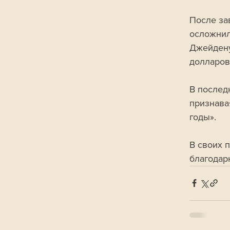
После за
осложнил
Джейдену
долларов
В послед
признава
годы». 
В своих 
благодар