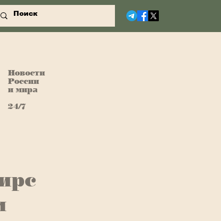
Новости
России
и мира
24/7
ирс
и