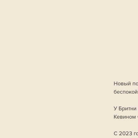
Новый по
беспокой
У Бритни 
Кевином 
С 2023 го