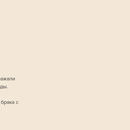
ражали 
ды.
брака с 