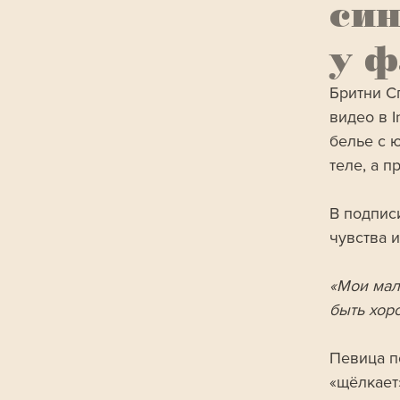
син
у ф
Бритни С
видео в 
белье с 
теле, а 
В подпис
чувства и
«Мои мал
быть хор
Певица по
«щёлкает»