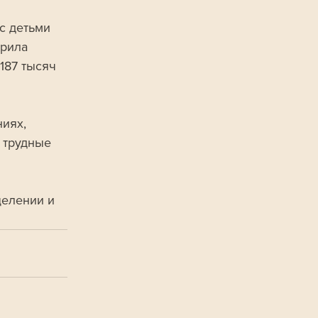
с детьми 
рила 
187 тысяч 
иях, 
 трудные 
целении и 