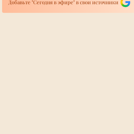
Добавьте "Сегодня в эфире" в свои источники
матрас с детьми
 канале Ленинградской
ое судно врезалось в
 на котором сидели двое
й и восьмилетний ребенок
 им понадобилась
фире
Директора «Урал
ира 24/7
взорвали в маши
Екатеринбургом,
реанимации