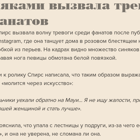
яками вызвала тре
анатов
пирс вызвала волну тревоги среди фанатов после пу
Instagram, где она танцует дома в розовом блестящем
юбкой из перьев. На кадрах видно множество синяков 
правая нога певицы обмотана белой повязкой.
и к ролику Спирс написала, что таким образом выража
 «молится через искусство»:
ьчики уехали обратно на Мауи… Я не ищу жалости, про
ошей женщиной и стать лучше».
яснила, что упала с лестницы у подруги, из-за чего е
, и она не уверена, не сломана ли она.