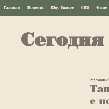
Главная
Новости
Шоу-бизнес
СПб
О нас
Сегодня
Редакция «
Тан
с п